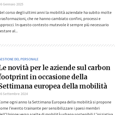
16 Gennaio 2025
Nel corso degli ultimi anni la mobilità aziendale ha subito molte
trasformazioni, che ne hanno cambiato confini, processi e
approcci. In questo contesto mutevole è sempre più necessario
estare al...
GESTIONE DEL PERSONALE
Le novità per le aziende sul carbon
footprint in occasione della
Settimana europea della mobilità
16 Settembre 2024
Come ogni anno la Settimana Europea della mobilità si propone
come l’evento trainante per sensibilizzare i paesi membri
dell’Unione verso scelte di mobilità urbana sostenibili L’iniziativa