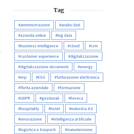
Tag
amministrazione
analisi dati
azienda online
big data
business intelligence
cloud
crm
customer experience
digitalizzazione
digitalizzazione documenti
energy
erp
ESG
fatturazione elettronica
flotta aziendale
formazione
GDPR
gestionali
horeca
hospitality
hotel
industria 4.0
innovazione
intelligenza artificiale
logistica e trasporti
manutenzione