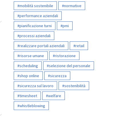
mobilità sostenibile
normative
performance aziendali
pianificazione turni
pmi
processi aziendali
realizzare portali aziendali
retail
risorse umane
ristorazione
scheduling
selezione del personale
shop online
sicurezza
sicurezza sul lavoro
sostenibilità
timesheet
welfare
whistleblowing