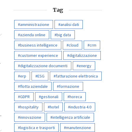
Tag
amministrazione
analisi dati
azienda online
big data
business intelligence
cloud
crm
customer experience
digitalizzazione
i
digitalizzazione documenti
energy
erp
ESG
fatturazione elettronica
flotta aziendale
formazione
GDPR
gestionali
horeca
hospitality
hotel
industria 4.0
.
innovazione
intelligenza artificiale
logistica e trasporti
manutenzione