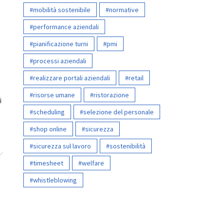
mobilità sostenibile
normative
performance aziendali
pianificazione turni
pmi
processi aziendali
realizzare portali aziendali
retail
risorse umane
ristorazione
i
scheduling
selezione del personale
shop online
sicurezza
sicurezza sul lavoro
sostenibilità
timesheet
welfare
whistleblowing