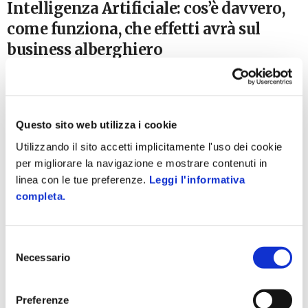
Intelligenza Artificiale: cos’è davvero,
come funziona, che effetti avrà sul
business alberghiero
24 Ottobre 2024
Negli ultimi anni, l’Intelligenza Artificiale (AI) è diventato uno
dei temi più discussi nel panorama tecnologico e commerciale.
Ma cos’è davvero l’intelligenza artificiale, come funziona e
Questo sito web utilizza i cookie
che...
Utilizzando il sito accetti implicitamente l'uso dei cookie
per migliorare la navigazione e mostrare contenuti in
linea con le tue preferenze.
Leggi l'informativa
completa.
Selezione
Necessario
del
consenso
Preferenze