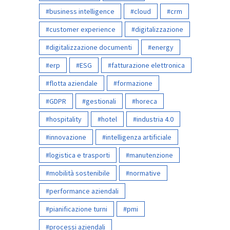
business intelligence
cloud
crm
customer experience
digitalizzazione
digitalizzazione documenti
energy
erp
ESG
fatturazione elettronica
flotta aziendale
formazione
GDPR
gestionali
horeca
hospitality
hotel
industria 4.0
innovazione
intelligenza artificiale
logistica e trasporti
manutenzione
mobilità sostenibile
normative
performance aziendali
pianificazione turni
pmi
processi aziendali