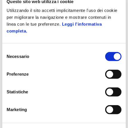
Articolo precedente
Articolo successivo
Questo sito web utilizza i cookie
Riconoscere
Perché clienti ed
Utilizzando il sito accetti implicitamente l'uso dei cookie
qualifiche e
esercenti beneficiano
per migliorare la navigazione e mostrare contenuti in
competenze
dall’uso dello
linea con le tue preferenze.
Leggi l'informativa
professionali grazie
scontrino elettronico
all’ausilio dell’AI
e digitale
completa.
Ti potrebbe interessare
Selezione
GESTIONE AZIENDALE
Necessario
del
La privacy del lavoratore in
consenso
movimento: smart working,
trasferte, geolocalizzazione e
Preferenze
dati di mobilità
2 Marzo 2026
Statistiche
GESTIONE AZIENDALE
Tracciabilità dei rifiuti e RENTRI:
il 2026 come anno spartiacque
Marketing
per le PMI
2 Marzo 2026