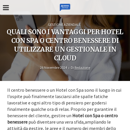
GESTIONE AZIENDALE
QUALI SONO I VANTAGGI PER HOTEL
CON SPA O CENTRO BENESSERE DI
UTILIZZARE UN GESTIONALE IN
CLOUD
26 Novembre 2024
Di
Redazione
Il centro benessere o un Hotel con Spa sono il luogo in cui
l’ospite può finalmente lasciarsi alle spalle fatiche
lavorative e ogni altro tipo di pensiero per godersi
finalmente qualche ora di relax. Proprio per garantire il
benessere del cliente, gestire un
Hotel con Spa o centro
benessere
può diventare una vera sfida,ampliando le
attività da gestire, le aree e il numero dei membri dello