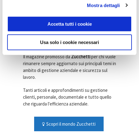
GESTIONE AZIENDALE
Mostra dettagli
Trend ristorazione 2026:
l’evoluzione del food tra cucina e
digitale
Accetta tutti i cookie
27 Gennaio 2026
Azienda Digitale
Usa solo i cookie necessari
Il magazine promosso da
Zucchetti
per chi vuole
rimanere sempre aggiornato sui principali temi in
ambito di gestione aziendale e sicurezza sul
lavoro.
Tanti articoli e approfondimenti su gestione
clienti, personale, documentale e tutto quello
che riguarda l'efficienza aziendale.
Scopri il mondo Zucchetti