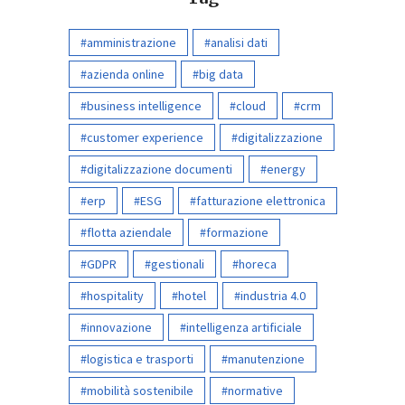
amministrazione
analisi dati
azienda online
big data
business intelligence
cloud
crm
customer experience
digitalizzazione
digitalizzazione documenti
energy
erp
ESG
fatturazione elettronica
flotta aziendale
formazione
GDPR
gestionali
horeca
hospitality
hotel
industria 4.0
innovazione
intelligenza artificiale
logistica e trasporti
manutenzione
mobilità sostenibile
normative