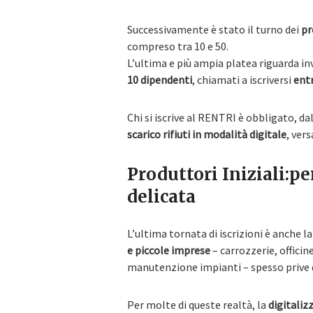
Successivamente è stato il turno dei
pr
compreso tra 10 e 50.
L’ultima e più ampia platea riguarda in
10 dipendenti
, chiamati a iscriversi
entr
Chi si iscrive al RENTRI è obbligato, dall
scarico rifiuti in modalità digitale
, ver
Produttori Iniziali:pe
delicata
L’ultima tornata di iscrizioni è anche 
e piccole imprese
– carrozzerie, officin
manutenzione impianti – spesso prive d
Per molte di queste realtà, la
digitaliz