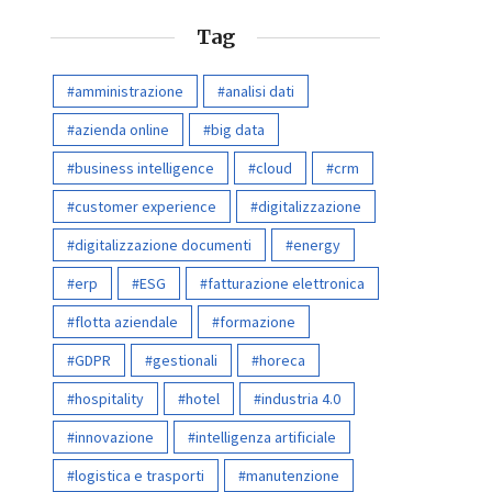
Tag
amministrazione
analisi dati
azienda online
big data
business intelligence
cloud
crm
customer experience
digitalizzazione
digitalizzazione documenti
energy
erp
ESG
fatturazione elettronica
flotta aziendale
formazione
GDPR
gestionali
horeca
hospitality
hotel
industria 4.0
innovazione
intelligenza artificiale
logistica e trasporti
manutenzione