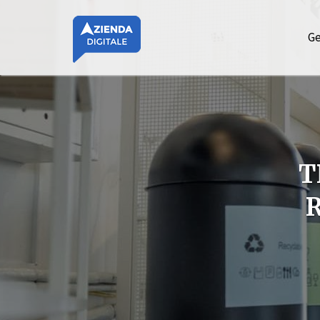
Ge
T
R