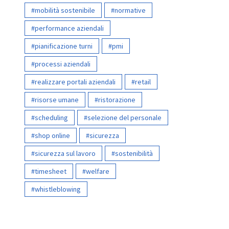
mobilità sostenibile
normative
performance aziendali
pianificazione turni
pmi
processi aziendali
realizzare portali aziendali
retail
risorse umane
ristorazione
scheduling
selezione del personale
shop online
sicurezza
sicurezza sul lavoro
sostenibilità
timesheet
welfare
whistleblowing