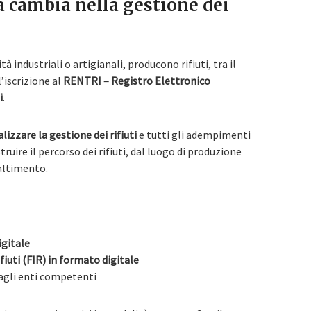
a cambia nella gestione dei
à industriali o artigianali, producono rifiuti, tra il
l’iscrizione al
RENTRI – Registro Elettronico
i
.
alizzare la gestione dei rifiuti
e tutti gli adempimenti
uire il percorso dei rifiuti, dal luogo di produzione
altimento.
digitale
ifiuti (FIR) in formato digitale
agli enti competenti