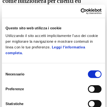
come funzionerà per clienti ed
esercenti
31 Ottobre 2023
Anche se la data di partenza ufficiale della nuova Lotteria degli
Scontrini non è ancora stata definita, è ormai noto il
Questo sito web utilizza i cookie
funzionamento. La nuova lotteria sarà istantanea: i clienti,
Utilizzando il sito accetti implicitamente l'uso dei cookie
cioè, potranno...
per migliorare la navigazione e mostrare contenuti in
linea con le tue preferenze.
Leggi l'informativa
completa.
Selezione
Necessario
del
consenso
Preferenze
Statistiche