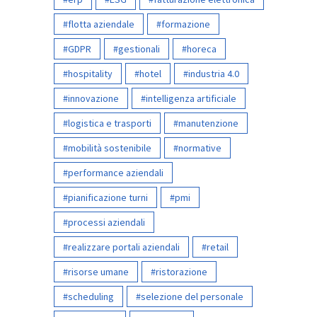
flotta aziendale
formazione
GDPR
gestionali
horeca
hospitality
hotel
industria 4.0
innovazione
intelligenza artificiale
logistica e trasporti
manutenzione
mobilità sostenibile
normative
performance aziendali
pianificazione turni
pmi
processi aziendali
realizzare portali aziendali
retail
risorse umane
ristorazione
scheduling
selezione del personale