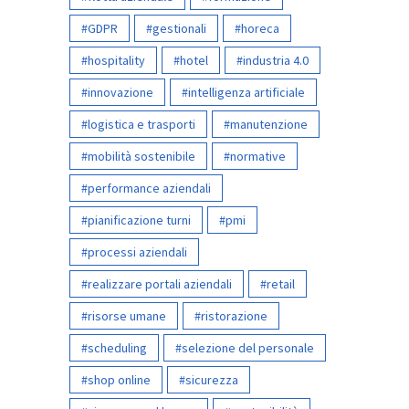
GDPR
gestionali
horeca
hospitality
hotel
industria 4.0
innovazione
intelligenza artificiale
logistica e trasporti
manutenzione
mobilità sostenibile
normative
performance aziendali
pianificazione turni
pmi
processi aziendali
realizzare portali aziendali
retail
risorse umane
ristorazione
scheduling
selezione del personale
shop online
sicurezza