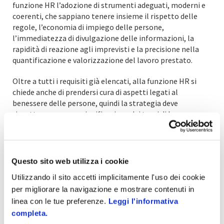
funzione HR l’adozione di strumenti adeguati, moderni e
coerenti, che sappiano tenere insieme il rispetto delle
regole, l’economia di impiego delle persone,
l’immediatezza di divulgazione delle informazioni, la
rapidità di reazione agli imprevisti e la precisione nella
quantificazione e valorizzazione del lavoro prestato.
Oltre a tutti i requisiti già elencati, alla funzione HR si
chiede anche di prendersi cura di aspetti legati al
benessere delle persone, quindi la strategia deve
rispettare una equa pianificazione dei turni di lavoro meno
vantaggiosi come i notturni e i festivi, oltre ad evitare
l’accumulo di prestazioni di straordinario a carico di alcune
figure perché più facilmente collocabili oppure più
facilmente impiegabili come sostituti degli assenti.
Questo sito web utilizza i cookie
Utilizzando il sito accetti implicitamente l'uso dei cookie
Come migliorare la gestione delle
per migliorare la navigazione e mostrare contenuti in
risorse umane nel retail
linea con le tue preferenze.
Leggi l'informativa
In un contesto così complesso e dinamico, dotarsi di un
completa.