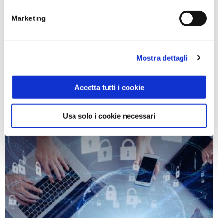
GESTIONE AZIENDALE
Marketing
Digitalizzazione documentale: il 2023
sarà l’anno della dematerializzazione?
4 Aprile 2023
Mostra dettagli
Fino a pochi mesi prima della pandemia, l’Italia era un Paese
che non brillava a livello internazionale per il livello di
digitalizzazione delle imprese. La digital transformation ha
Accetta tutti i cookie
però...
Usa solo i cookie necessari