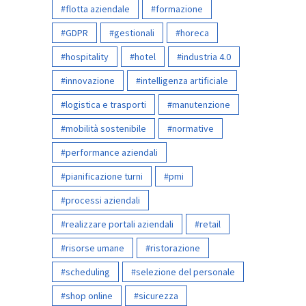
flotta aziendale
formazione
GDPR
gestionali
horeca
hospitality
hotel
industria 4.0
innovazione
intelligenza artificiale
logistica e trasporti
manutenzione
mobilità sostenibile
normative
performance aziendali
pianificazione turni
pmi
processi aziendali
realizzare portali aziendali
retail
risorse umane
ristorazione
scheduling
selezione del personale
shop online
sicurezza