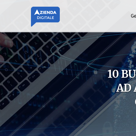
Ge
10 B
AD 