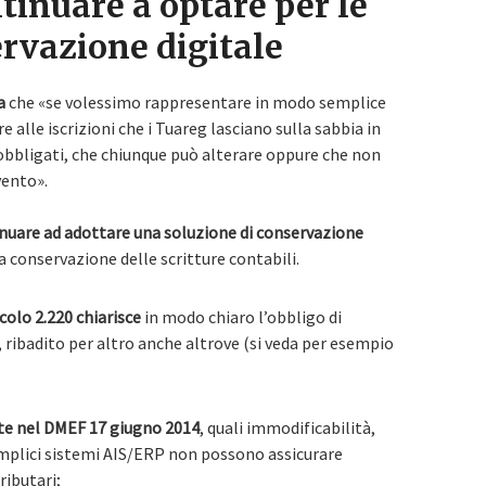
tinuare a optare per le
ervazione digitale
a
che «se volessimo rappresentare in modo semplice
alle iscrizioni che i Tuareg lasciano sulla sabbia in
obbligati, che chiunque può alterare oppure che non
vento».
inuare ad adottare una soluzione di conservazione
 conservazione delle scritture contabili.
ticolo 2.220 chiarisce
in modo chiaro l’obbligo di
, ribadito per altro anche altrove (si veda per esempio
te nel DMEF 17 giugno 2014
, quali immodificabilità,
 semplici sistemi AIS/ERP non possono assicurare
tributari;