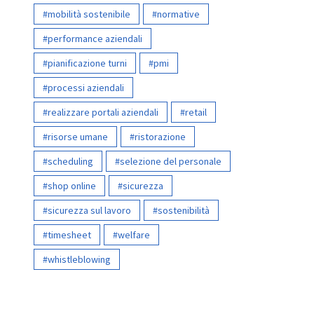
mobilità sostenibile
normative
performance aziendali
pianificazione turni
pmi
processi aziendali
realizzare portali aziendali
retail
risorse umane
ristorazione
scheduling
selezione del personale
shop online
sicurezza
sicurezza sul lavoro
sostenibilità
timesheet
welfare
whistleblowing