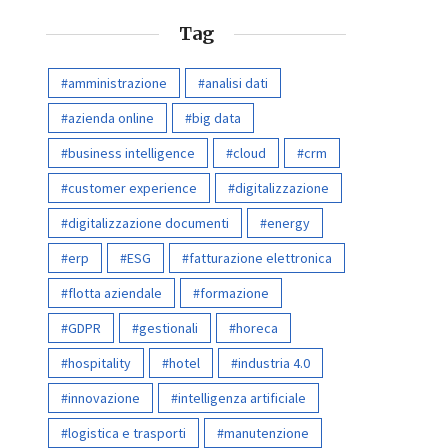
Tag
amministrazione
analisi dati
azienda online
big data
business intelligence
cloud
crm
customer experience
digitalizzazione
digitalizzazione documenti
energy
erp
ESG
fatturazione elettronica
flotta aziendale
formazione
GDPR
gestionali
horeca
hospitality
hotel
industria 4.0
innovazione
intelligenza artificiale
logistica e trasporti
manutenzione