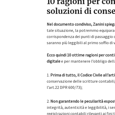
10 ragioni per con
soluzioni di cons
Nel documento condiviso, Zanini spieg
tale situazione, la potremmo equiparare 
corrispondenza dei punti di passaggio 
saranno più leggibili al primo soffio di 
Ecco quindi 10 ottime ragioni per cont
digitale
e per mantenere l’obbligo della
1.
Prima di tutto, il Codice Civile all’ar
conservazione delle scritture contabili
l’art.22 DPR 600/73);
2.
Non garantendo le peculiarità espos
integrità, autenticità e leggibilità, i
registrazioni contabili rilevanti ai fini 