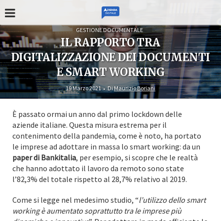
GESTIONE DOCUMENTALE
IL RAPPORTO TRA
DIGITALIZZAZIONE DEI DOCUMENTI
E SMART WORKING
19 Marzo 2021
Di
Maurizio Boriani
È passato ormai un anno dal primo lockdown delle
aziende italiane. Questa misura estrema per il
contenimento della pandemia, come è noto, ha portato
le imprese ad adottare in massa lo smart working: da un
paper di Bankitalia
, per esempio, si scopre che le realtà
che hanno adottato il lavoro da remoto sono state
l’82,3% del totale rispetto al 28,7% relativo al 2019.
Come si legge nel medesimo studio, “
l’utilizzo dello smart
working è aumentato soprattutto tra le imprese più