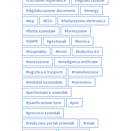
customer experience
digitalizzazione
digitalizzazione documenti
energy
erp
ESG
fatturazione elettronica
flotta aziendale
formazione
GDPR
gestionali
horeca
hospitality
hotel
industria 4.0
innovazione
intelligenza artificiale
logistica e trasporti
manutenzione
mobilità sostenibile
normative
performance aziendali
pianificazione turni
pmi
processi aziendali
realizzare portali aziendali
retail