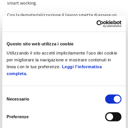
smart working.
Con la dematerializzazione il lavoro smette di essere un
luogo: l’ufficio può essere ovunque, o meglio, ovunque ci
sia un dispositivo come un pc, un tablet o uno
smartphone, attraverso il quale condividere i documenti
dematerializzati – o nativamente digitali – dell’azienda.
Questo sito web utilizza i cookie
Taggato come:
digitalizzazione
Utilizzando il sito accetti implicitamente l'uso dei cookie
per migliorare la navigazione e mostrare contenuti in
linea con le tue preferenze.
Leggi l'informativa
completa.
Selezione
Articolo precedente
Articolo successivo
Necessario
del
Come diventare data
Un KIT di consigli
scientist: il giusto
per gestire il
consenso
corso di formazione
ripopolamento degli
Preferenze
spazi aziendali