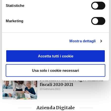
Ti potrebbe interessare
Statistiche
GESTIONE DOCUMENTALE
10 buone ragioni per continuare
Marketing
ad adottare una soluzione di
conservazione digitale
23 Dicembre 2022
Mostra dettagli
GESTIONE AZIENDALE
GESTIONE DOCUMENTALE
Come le nuove Linee Guida Agid
2022 mutano la conservazione
Accetta tutti i cookie
digitale
29 Luglio 2022
Usa solo i cookie necessari
GESTIONE DOCUMENTALE
PMI innovative: le agevolazioni
fiscali 2020-2021
23 Gennaio 2021
Azienda Digitale