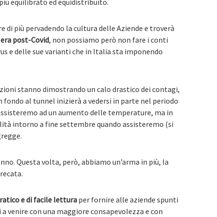
ù equilibrato ed equidistribuito.
 di più pervadendo la cultura delle Aziende e troverà
era post-Covid
, non possiamo però non fare i conti
us e delle sue varianti che in Italia sta imponendo
azioni stanno dimostrando un calo drastico dei contagi,
 fondo al tunnel inizierà a vedersi in parte nel periodo
o assisteremo ad un aumento delle temperature, ma in
ità intorno a fine settembre quando assisteremo (si
gregge.
 anno. Questa volta, però, abbiamo un’arma in più, la
recata.
ratico e di facile lettura
per fornire alle aziende spunti
esi a venire con una maggiore consapevolezza e con