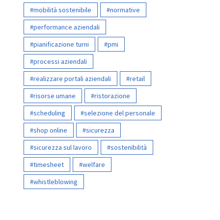
mobilità sostenibile
normative
performance aziendali
pianificazione turni
pmi
processi aziendali
realizzare portali aziendali
retail
risorse umane
ristorazione
scheduling
selezione del personale
shop online
sicurezza
sicurezza sul lavoro
sostenibilità
timesheet
welfare
whistleblowing