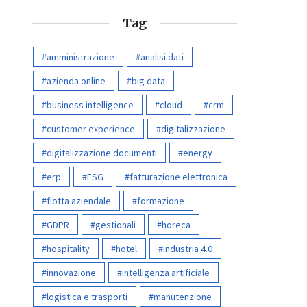
Tag
amministrazione
analisi dati
azienda online
big data
business intelligence
cloud
crm
customer experience
digitalizzazione
digitalizzazione documenti
energy
erp
ESG
fatturazione elettronica
flotta aziendale
formazione
GDPR
gestionali
horeca
hospitality
hotel
industria 4.0
innovazione
intelligenza artificiale
logistica e trasporti
manutenzione