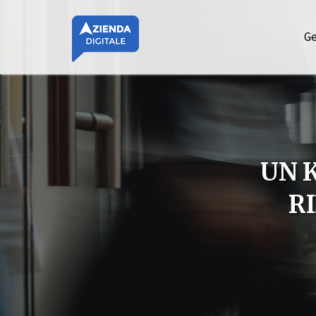
Ge
UN K
R