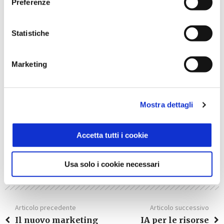
Preferenze
Investire in innovazione HR non è più una scelta
opzionale, ma una leva indispensabile per migliorare
Statistiche
l’efficienza operativa, accrescere la soddisfazione dei
dipendenti e restare competitivi in un mercato in
continua trasformazione.
Marketing
Vuoi saperne di più?
Mostra dettagli
Scopri le soluzioni
Taggato come:
digitalizzazione
pmi
risorse umane
Accetta tutti i cookie
Usa solo i cookie necessari
Articolo precedente
Articolo successivo
Il nuovo marketing
IA per le risorse