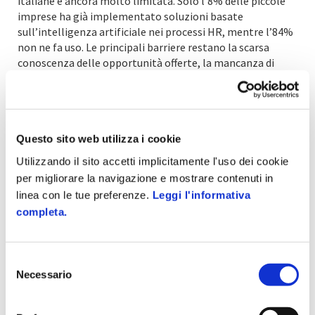
italiane è ancora molto limitata. Solo l’8% delle piccole
imprese ha già implementato soluzioni basate
sull’intelligenza artificiale nei processi HR, mentre l’84%
non ne fa uso. Le principali barriere restano la scarsa
conoscenza delle opportunità offerte, la mancanza di
competenze specifiche e le resistenze culturali.
Anche l’utilizzo di software HR rimane marginale: secondo
i dati dell’
Osservatorio Zucchetti HR 2025
, l’85% delle
piccole aziende non utilizza strumenti specifici per il
Questo sito web utilizza i cookie
recruiting e solo il 22% delle medie imprese ha adottato
Utilizzando il sito accetti implicitamente l'uso dei cookie
soluzioni dedicate. Un dato che evidenzia un ampio
per migliorare la navigazione e mostrare contenuti in
margine di miglioramento.
linea con le tue preferenze.
Leggi l'informativa
completa.
Eppure, gli strumenti digitali dimostrano che esistono
soluzioni accessibili, mature e perfettamente adatte alle
esigenze delle PMI. Dalla timbratura via app alla
selezione automatizzata con AI, fino alla comunicazione
Selezione
Necessario
interna e al monitoraggio delle performance, la
del
tecnologia può semplificare e rendere più efficienti tutti i
consenso
processi del ciclo di vita del dipendente.