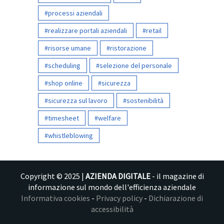
processi aziendali
realizzare portali aziendali
retail
risorse umane
ristorazione
scheduling
selezione del personale
shop online
sicurezza
sicurezza sul lavoro
sostenibilità
timesheet
welfare
whistleblowing
Copyright © 2025 |
AZIENDA DIGITALE
- il magazine di
informazione sul mondo dell'efficienza aziendale
Informativa cookies
-
Privacy policy
-
Dichiarazione di
accessibilità