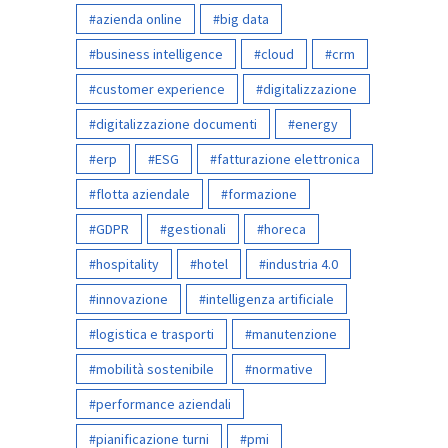
azienda online
big data
business intelligence
cloud
crm
customer experience
digitalizzazione
digitalizzazione documenti
energy
erp
ESG
fatturazione elettronica
flotta aziendale
formazione
GDPR
gestionali
horeca
hospitality
hotel
industria 4.0
innovazione
intelligenza artificiale
logistica e trasporti
manutenzione
mobilità sostenibile
normative
performance aziendali
pianificazione turni
pmi