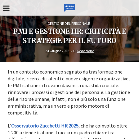
GESTIONE DEL PERSONALE
PMI E GESTIONE HR: CRITICITÀ E
STRATEGIE PER IL FUTURO
24 Giugno 2025
Di
Redazione
In un contesto economico segnato da trasformazione
digitale, ricerca di talenti e nuove esigenze organizzative,
le PMI italiane si trovano davanti a una sfida cruciale:
rinnovare i processi di gestione del personale. La gestione
delle risorse umane, infatti, non è più solo una funzione
amministrativa, ma un vero e proprio motore di
competitività.
L’
Osservatorio Zucchetti HR 2025
, che ha coinvolto oltre
1.200 aziende italiane, traccia un quadro chiaro: tra