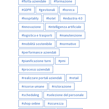
flotta aziendale
formazione
GDPR
gestionali
horeca
hospitality
hotel
industria 4.0
innovazione
intelligenza artificiale
logistica e trasporti
manutenzione
mobilità sostenibile
normative
performance aziendali
pianificazione turni
pmi
processi aziendali
realizzare portali aziendali
retail
risorse umane
ristorazione
scheduling
selezione del personale
shop online
sicurezza