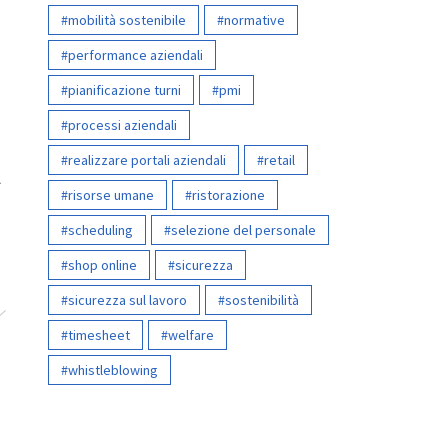
mobilità sostenibile
normative
performance aziendali
pianificazione turni
pmi
processi aziendali
realizzare portali aziendali
retail
A
risorse umane
ristorazione
scheduling
selezione del personale
shop online
sicurezza
sicurezza sul lavoro
sostenibilità
timesheet
welfare
whistleblowing