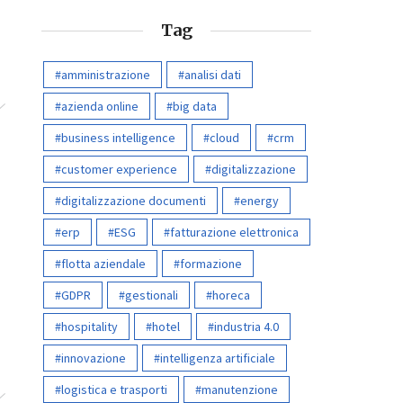
Tag
amministrazione
analisi dati
azienda online
big data
business intelligence
cloud
crm
customer experience
digitalizzazione
digitalizzazione documenti
energy
erp
ESG
fatturazione elettronica
flotta aziendale
formazione
GDPR
gestionali
horeca
hospitality
hotel
industria 4.0
innovazione
intelligenza artificiale
logistica e trasporti
manutenzione