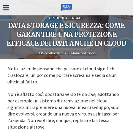
GESTIONE AZIENDALE
DATA STORAGE E SICUREZZA: COME
GARANTIRE UNA PROTEZIONE
EFFICACE DEI DATI ANCHE IN CLOUD
14 Dicembre 2021
Di
Maurizio Boriani
Molte aziende pensano che passare al cloud significhi
traslocare, un po’ come portare scrivania e sedia da un
ufficio all’altro.
Non è affatto così: spostarsi verso le
nuvole
, adottando
per esempio un sistema di archiviazione nel cloud,
significa intraprendere una nuova linea di sviluppo, vuol
dire evolversi, creando una nuova e virtuosa sintassi per
l’azienda. Non vuol dire, dunque, replicare la stessa
situazione altrove.