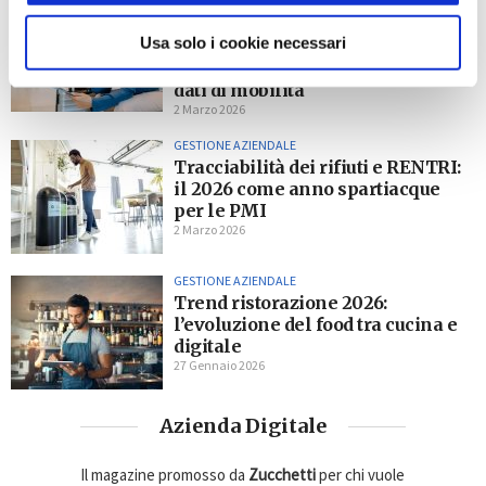
GESTIONE AZIENDALE
La privacy del lavoratore in
Usa solo i cookie necessari
movimento: smart working,
trasferte, geolocalizzazione e
dati di mobilità
2 Marzo 2026
GESTIONE AZIENDALE
Tracciabilità dei rifiuti e RENTRI:
il 2026 come anno spartiacque
per le PMI
2 Marzo 2026
GESTIONE AZIENDALE
Trend ristorazione 2026:
l’evoluzione del food tra cucina e
digitale
27 Gennaio 2026
Azienda Digitale
Il magazine promosso da
Zucchetti
per chi vuole