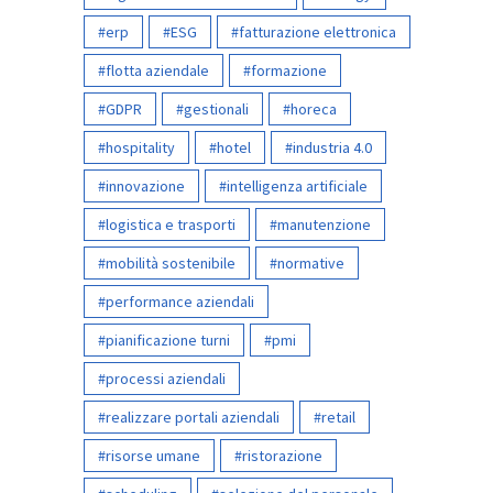
erp
ESG
fatturazione elettronica
flotta aziendale
formazione
GDPR
gestionali
horeca
hospitality
hotel
industria 4.0
innovazione
intelligenza artificiale
logistica e trasporti
manutenzione
mobilità sostenibile
normative
performance aziendali
pianificazione turni
pmi
processi aziendali
realizzare portali aziendali
retail
risorse umane
ristorazione