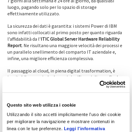
7 giorni alla settimana e 24 ore al giorno, da qualsiasi
luogo, pagando solo per lo spazio di storage
effettivamente utilizzato.
La sicurezza dei dati è garantita: i sistemi Power di IBM
sono infatti collocati al primo posto per quanto riguarda
l’affidabilità da l’
ITIC Global Server Hardware Reliability
Report
. Ne risultano una maggiore velocità dei processi e
un parallelo snellimento del comparto IT aziendale e,
infine, una migliore efficienza complessiva.
Il passaggio al cloud, in piena digital trasformation, è
inevitabile: compierlo domani significa migliorare fin da
subito i processi, aumentando la sicurezza dei dati e
semplificando l’organizzazione aziendale.
Questo sito web utilizza i cookie
Utilizzando il sito accetti implicitamente l'uso dei cookie
Scopri tutti i vantaggi delle soluzioni Power Systems e
per migliorare la navigazione e mostrare contenuti in
Storage di Zucchetti e IBM
linea con le tue preferenze.
Leggi l'informativa