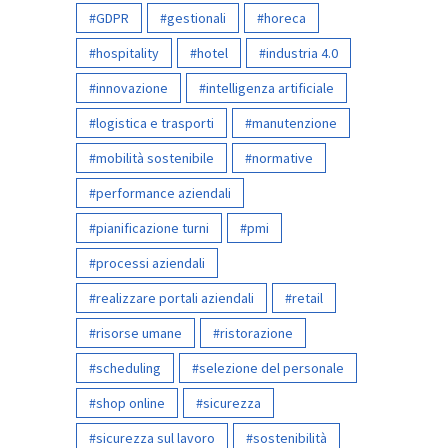
GDPR
gestionali
horeca
hospitality
hotel
industria 4.0
innovazione
intelligenza artificiale
logistica e trasporti
manutenzione
mobilità sostenibile
normative
performance aziendali
pianificazione turni
pmi
processi aziendali
realizzare portali aziendali
retail
risorse umane
ristorazione
scheduling
selezione del personale
shop online
sicurezza
sicurezza sul lavoro
sostenibilità