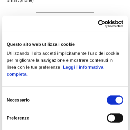
Vuoi saperne di più sull’integrazione del punto vendita?
Scopri le soluzioni
Questo sito web utilizza i cookie
Taggato come:
retail
Utilizzando il sito accetti implicitamente l'uso dei cookie
per migliorare la navigazione e mostrare contenuti in
linea con le tue preferenze.
Leggi l'informativa
completa.
Articolo precedente
Articolo successivo
Selezione
Firma digitale: tipi,
Welfare aziendale
Necessario
del
caratteristiche e le
2023: il servizio per
consenso
opportunità
creare equilibrio tra
vita privata e lavoro
Preferenze