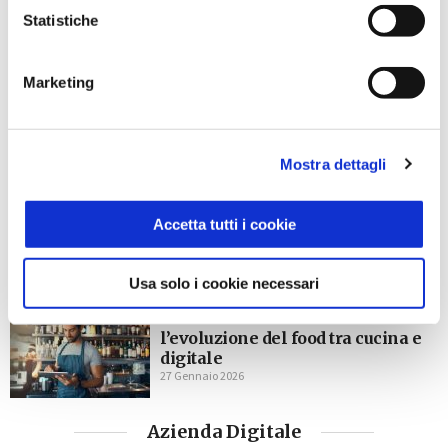
Ti potrebbe interessare
Statistiche
GESTIONE AZIENDALE
La privacy del lavoratore in
movimento: smart working,
Marketing
trasferte, geolocalizzazione e
dati di mobilità
2 Marzo 2026
Mostra dettagli
GESTIONE AZIENDALE
Tracciabilità dei rifiuti e RENTRI:
il 2026 come anno spartiacque
Accetta tutti i cookie
per le PMI
2 Marzo 2026
Usa solo i cookie necessari
GESTIONE AZIENDALE
Trend ristorazione 2026:
l’evoluzione del food tra cucina e
digitale
27 Gennaio 2026
Azienda Digitale