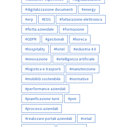
digitalizzazione documenti
energy
erp
ESG
fatturazione elettronica
flotta aziendale
formazione
GDPR
gestionali
horeca
hospitality
hotel
industria 4.0
innovazione
intelligenza artificiale
logistica e trasporti
manutenzione
mobilità sostenibile
normative
performance aziendali
pianificazione turni
pmi
processi aziendali
realizzare portali aziendali
retail