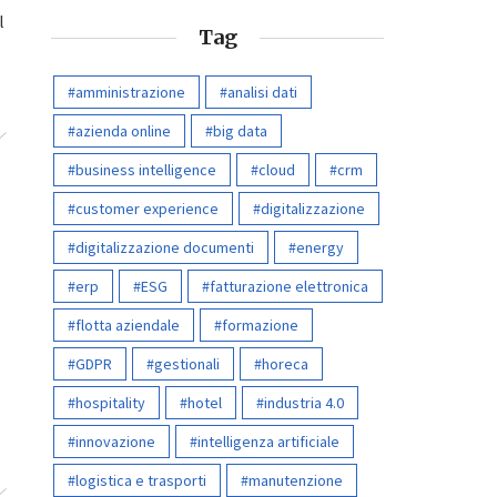
l
Tag
amministrazione
analisi dati
azienda online
big data
business intelligence
cloud
crm
customer experience
digitalizzazione
digitalizzazione documenti
energy
erp
ESG
fatturazione elettronica
flotta aziendale
formazione
GDPR
gestionali
horeca
hospitality
hotel
industria 4.0
innovazione
intelligenza artificiale
logistica e trasporti
manutenzione