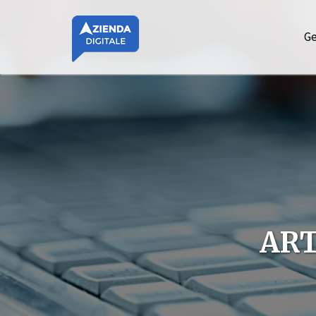
Ge
ART