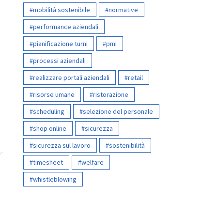
mobilità sostenibile
normative
performance aziendali
pianificazione turni
pmi
?
processi aziendali
realizzare portali aziendali
retail
risorse umane
ristorazione
scheduling
selezione del personale
shop online
sicurezza
sicurezza sul lavoro
sostenibilità
timesheet
welfare
whistleblowing