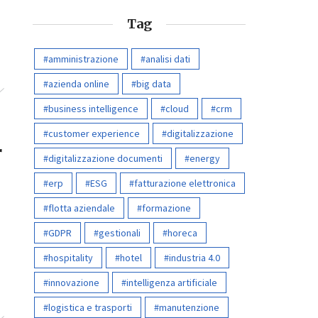
Tag
amministrazione
analisi dati
azienda online
big data
business intelligence
cloud
crm
customer experience
digitalizzazione
r
digitalizzazione documenti
energy
erp
ESG
fatturazione elettronica
flotta aziendale
formazione
GDPR
gestionali
horeca
hospitality
hotel
industria 4.0
innovazione
intelligenza artificiale
logistica e trasporti
manutenzione