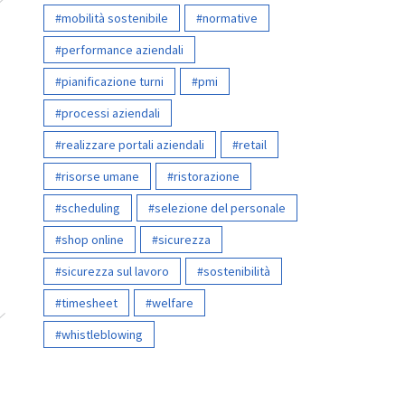
mobilità sostenibile
normative
performance aziendali
pianificazione turni
pmi
processi aziendali
realizzare portali aziendali
retail
risorse umane
ristorazione
scheduling
selezione del personale
shop online
sicurezza
sicurezza sul lavoro
sostenibilità
timesheet
welfare
whistleblowing