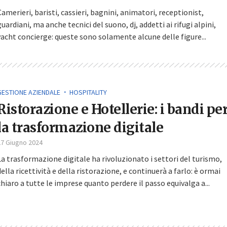
Camerieri, baristi, cassieri, bagnini, animatori, receptionist,
guardiani, ma anche tecnici del suono, dj, addetti ai rifugi alpini,
yacht concierge: queste sono solamente alcune delle figure...
GESTIONE AZIENDALE
HOSPITALITY
Ristorazione e Hotellerie: i bandi pe
la trasformazione digitale
27 Giugno 2024
La trasformazione digitale ha rivoluzionato i settori del turismo,
della ricettività e della ristorazione, e continuerà a farlo: è ormai
chiaro a tutte le imprese quanto perdere il passo equivalga a...