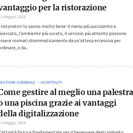
vantaggio per la ristorazione
31 Maggio 2024
I ristoratori lo sanno molto bene: il menu più succulento e
ricercato, l’ambiente più curato, il servizio più attento possono
essere rovinati drammaticamente da un’attesa eccessiva per
rdinare, o da...
GESTIONE AZIENDALE
HOSPITALITY
Come gestire al meglio una palestr
o una piscina grazie ai vantaggi
della digitalizzazione
31 Maggio 2024
L’attività fisica è fondamentale per il benessere degli individui: