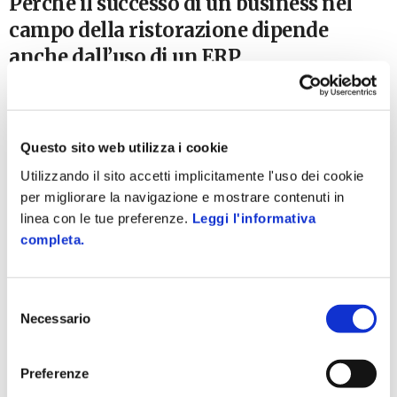
Perché il successo di un business nel
campo della ristorazione dipende
anche dall’uso di un ERP
28 Gennaio 2025
Negli ultimi anni, l’uso di un ERP nel settore della ristorazione
è cresciuto notevolmente. Il motivo risiede nella necessità di
ottimizzare la gestione delle operazioni quotidiane nel...
Questo sito web utilizza i cookie
Utilizzando il sito accetti implicitamente l'uso dei cookie
per migliorare la navigazione e mostrare contenuti in
linea con le tue preferenze.
Leggi l'informativa
completa.
Selezione
Necessario
del
consenso
Preferenze