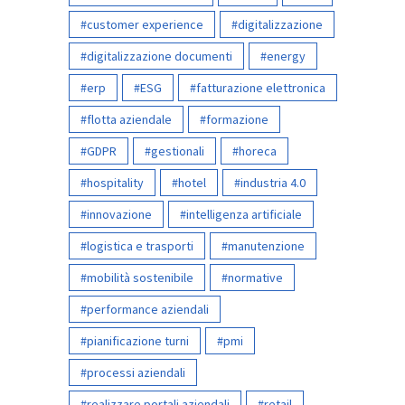
customer experience
digitalizzazione
digitalizzazione documenti
energy
erp
ESG
fatturazione elettronica
flotta aziendale
formazione
GDPR
gestionali
horeca
hospitality
hotel
industria 4.0
innovazione
intelligenza artificiale
logistica e trasporti
manutenzione
mobilità sostenibile
normative
performance aziendali
pianificazione turni
pmi
processi aziendali
realizzare portali aziendali
retail