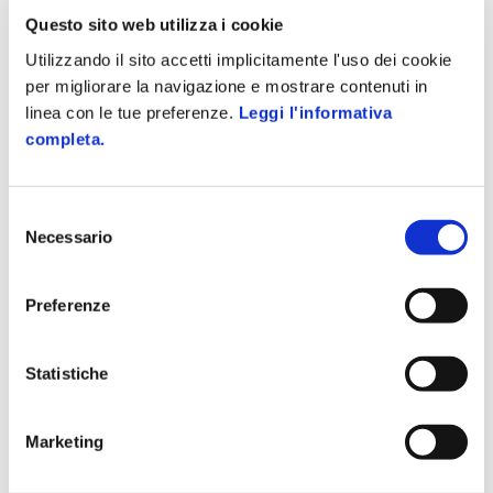
conferma anche uno ricerca condotta da Idg. Su 200 persone
Questo sito web utilizza i cookie
intervistate infatti...
Utilizzando il sito accetti implicitamente l'uso dei cookie
per migliorare la navigazione e mostrare contenuti in
linea con le tue preferenze.
Leggi l'informativa
completa.
Selezione
Necessario
del
consenso
Preferenze
Statistiche
Marketing
GESTIONE AZIENDALE