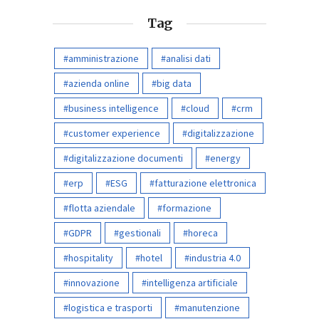
Tag
amministrazione
analisi dati
azienda online
big data
business intelligence
cloud
crm
customer experience
digitalizzazione
digitalizzazione documenti
energy
erp
ESG
fatturazione elettronica
flotta aziendale
formazione
GDPR
gestionali
horeca
hospitality
hotel
industria 4.0
innovazione
intelligenza artificiale
logistica e trasporti
manutenzione