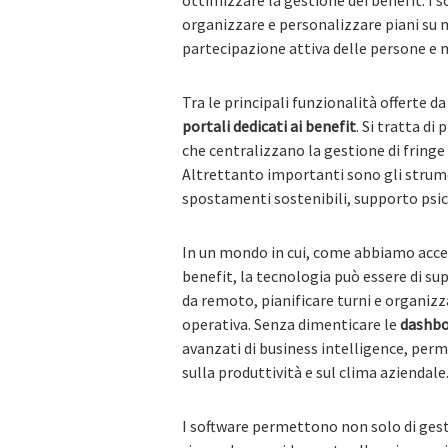
ottimizzare la gestione dei benefit. I 
organizzare e personalizzare piani su mi
partecipazione attiva delle persone e mi
Tra le principali funzionalità offerte d
portali dedicati ai benefit
. Si tratta di
che centralizzano la gestione di fringe 
Altrettanto importanti sono gli strume
spostamenti sostenibili, supporto psicol
In un mondo in cui, come abbiamo acce
benefit, la tecnologia può essere di sup
da remoto, pianificare turni e organizz
operativa. Senza dimenticare le
dashbo
avanzati di business intelligence, perm
sulla produttività e sul clima aziendale
I software permettono non solo di gest