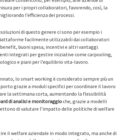
software consentono, per esempio, alle aziende di
sura per i propri collaboratori, favorendo, così, la
gliorando l’efficienza dei processi.
a soluzioni di questo genere ci sono per esempio i
 piattaforme facilmente utilizzabili dai collaboratori
benefit, buoni spesa, incentivi e altri vantaggi.
nti integrati per gestire iniziative come carpooling,
ogico e piani per l’equilibrio vita-lavoro.
nnato, lo smart working è considerato sempre più un
porto grazie a moduli specifici per coordinare il lavoro
are la settimana corta, aumentando la flessibilità
ard di analisi e monitoraggio
che, grazie a modelli
ettono di valutare l’impatto delle politiche di welfare
.
ire il welfare aziendale in modo integrato, ma anche di