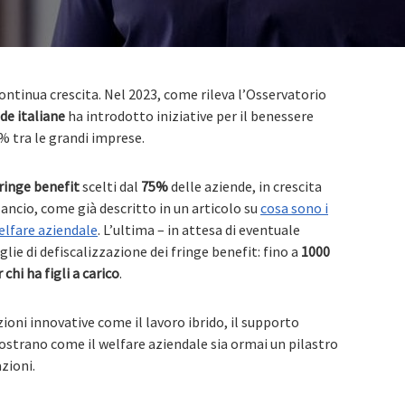
continua crescita. Nel 2023, come rileva l’Osservatorio
de italiane
ha introdotto iniziative per il benessere
2% tra le grandi imprese.
ringe benefit
scelti dal
75%
delle aziende, in crescita
lancio, come già descritto in un articolo su
cosa sono i
elfare aziendale
. L’ultima – in attesa di eventuale
lie di defiscalizzazione dei fringe benefit: fino a
1000
chi ha figli a carico
.
ioni innovative come il lavoro ibrido, il supporto
ostrano come il welfare aziendale sia ormai un pilastro
zioni.