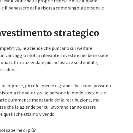
 evoluzione delle proprie risorse e di sviluppare
e il benessere della risorsa come singola persona e
nvestimento strategico
mpetitivo, le aziende che puntano sul welfare
n vantaggio molto rilevante. Investire nel benessere
re una cultura aziendale più inclusiva e sostenibile,
i talenti.
 le imprese, piccole, medie o grandi che siano, possono
cosistema che valorizza le persone in modo costante e
parte puramente monetaria della retribuzione, ma
orse che le aziende per cui lavorano sanno essere
e quelli che stiamo vivendo.
uoi saperne di più?