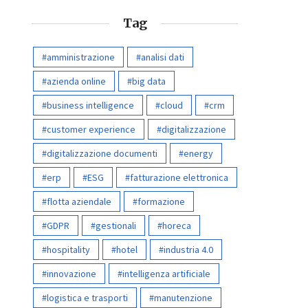
Tag
amministrazione
analisi dati
azienda online
big data
business intelligence
cloud
crm
customer experience
digitalizzazione
digitalizzazione documenti
energy
erp
ESG
fatturazione elettronica
flotta aziendale
formazione
GDPR
gestionali
horeca
hospitality
hotel
industria 4.0
innovazione
intelligenza artificiale
logistica e trasporti
manutenzione