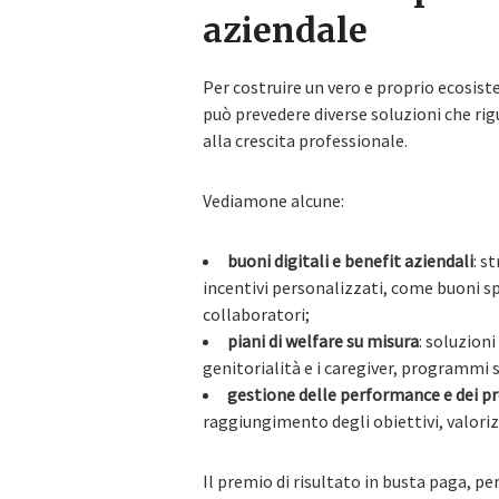
aziendale
Per costruire un vero e proprio ecosist
può prevedere diverse soluzioni che rig
alla crescita professionale.
Vediamone alcune:
buoni digitali e benefit aziendali
: s
incentivi personalizzati, come buoni sp
collaboratori;
piani di welfare su misura
: soluzion
genitorialità e i caregiver, programmi sa
gestione delle performance e dei p
raggiungimento degli obiettivi, valori
Il premio di risultato in busta paga, p