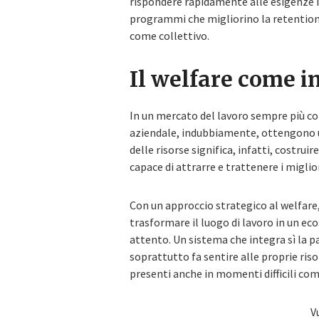
rispondere rapidamente alle esigenze in
programmi che migliorino la retention 
come collettivo.
Il welfare come i
In un mercato del lavoro sempre più co
aziendale, indubbiamente, ottengono u
delle risorse significa, infatti, costrui
capace di attrarre e trattenere i miglior
Con un approccio strategico al welfare,
trasformare il luogo di lavoro in un e
attento. Un sistema che integra sì la 
soprattutto fa sentire alle proprie ris
presenti anche in momenti difficili com
V