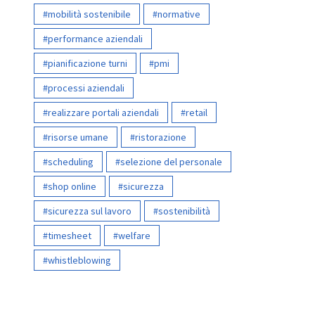
mobilità sostenibile
normative
performance aziendali
pianificazione turni
pmi
processi aziendali
realizzare portali aziendali
retail
risorse umane
ristorazione
scheduling
selezione del personale
shop online
sicurezza
sicurezza sul lavoro
sostenibilità
timesheet
welfare
whistleblowing