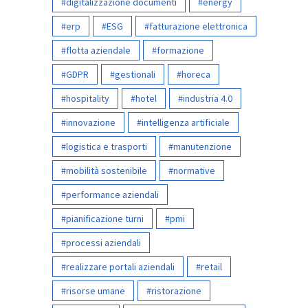
digitalizzazione documenti
energy
erp
ESG
fatturazione elettronica
flotta aziendale
formazione
GDPR
gestionali
horeca
hospitality
hotel
industria 4.0
innovazione
intelligenza artificiale
logistica e trasporti
manutenzione
mobilità sostenibile
normative
performance aziendali
pianificazione turni
pmi
processi aziendali
realizzare portali aziendali
retail
risorse umane
ristorazione