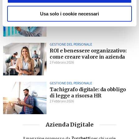
GESTIONE DEL PERSONALE
Il valore dell’analisi HR nelle
Usa solo i cookie necessari
PMI
2 Febbraio 2026
GESTIONE DEL PERSONALE
ROI e benessere organizzativo:
come creare valore in azienda
2 Febbraio 2026
GESTIONE DEL PERSONALE
Tachigrafo digitale: da obbligo
di legge a risorsa HR
2 Febbraio 2026
Azienda Digitale
Il magazine promosso da
Zucchetti
per chi vuole