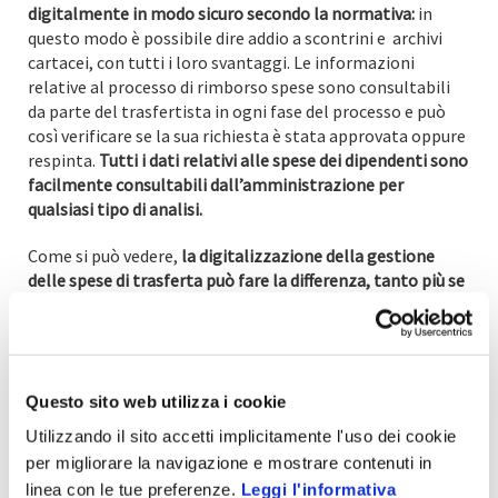
digitalmente in modo sicuro secondo la normativa:
in
questo modo è possibile dire addio a scontrini e archivi
cartacei, con tutti i loro svantaggi. Le informazioni
relative al processo di rimborso spese sono consultabili
da parte del trasfertista in ogni fase del processo e può
così verificare se la sua richiesta è stata approvata oppure
respinta.
Tutti i dati relativi alle spese dei dipendenti sono
facilmente consultabili dall’amministrazione per
qualsiasi tipo di analisi.
Come si può vedere,
la digitalizzazione della gestione
delle spese di trasferta può fare la differenza, tanto più se
si pensa che ci sono App realizzate appositamente
per
soddisfare le esigenze delle PMI.
Queste applicazioni rappresentano un passo significativo
verso una gestione più smart ed efficace delle note spese,
un uso ottimale delle risorse e una maggiore comodità
Questo sito web utilizza i cookie
per tutti i coinvolti nel processo.
Utilizzando il sito accetti implicitamente l'uso dei cookie
per migliorare la navigazione e mostrare contenuti in
linea con le tue preferenze.
Leggi l'informativa
Vuoi saperne di più sulle app note spesa?