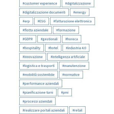
customer experience
digitalizzazione
digitalizzazione documenti
energy
erp
ESG
fatturazione elettronica
flotta aziendale
formazione
GDPR
gestionali
horeca
hospitality
hotel
industria 4.0
innovazione
intelligenza artificiale
logistica e trasporti
manutenzione
mobilità sostenibile
normative
performance aziendali
pianificazione turni
pmi
processi aziendali
realizzare portali aziendali
retail