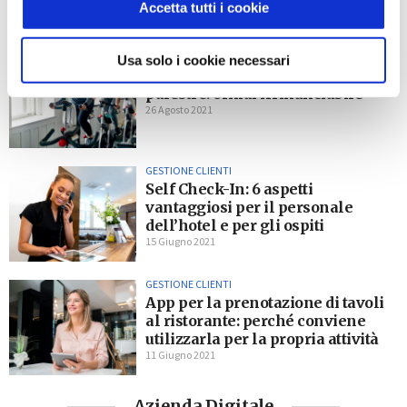
Accetta tutti i cookie
Ti potrebbe interessare
GESTIONE CLIENTI
HOSPITALITY
Usa solo i cookie necessari
Prenotazione via app per
palestre: ormai irrinunciabile
26 Agosto 2021
GESTIONE CLIENTI
Self Check-In: 6 aspetti
vantaggiosi per il personale
dell’hotel e per gli ospiti
15 Giugno 2021
GESTIONE CLIENTI
App per la prenotazione di tavoli
al ristorante: perché conviene
utilizzarla per la propria attività
11 Giugno 2021
Azienda Digitale