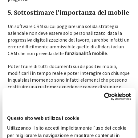
5. Sottostimare l’importanza del mobile
Un software CRM su cui poggiare una solida strategia
aziendale non deve essere solo personalizzato: data la
progressiva digitalizzazione del lavoro, sarebbe infatti un
errore difficilmente ammissibile quello di affidarsi ad un
CRM che non preveda delle
funzionalità mobile
.
Poter fruire di tutti documenti sui dispositivi mobili,
modificarli in tempo reale e poter interagire con chiunque
in qualsiasi momento sono infatti elementi che possono
costituire una customer experience capace di stupire e
soddisfare pienamente i propri clienti.
6. Adagiarsi sugli allori dopo
l’implementazione
Questo sito web utilizza i cookie
Utilizzando il sito accetti implicitamente l'uso dei cookie
Una volta implementato il CRM, la parte più onerosa del
per migliorare la navigazione e mostrare contenuti in
processo è esaurita. Questo non significa però che la