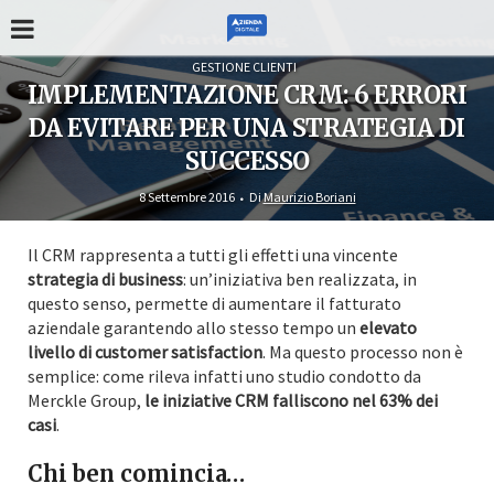
GESTIONE CLIENTI
IMPLEMENTAZIONE CRM: 6 ERRORI
DA EVITARE PER UNA STRATEGIA DI
SUCCESSO
8 Settembre 2016
Di
Maurizio Boriani
Il CRM rappresenta a tutti gli effetti una vincente
strategia di business
: un’iniziativa ben realizzata, in
questo senso, permette di aumentare il fatturato
aziendale garantendo allo stesso tempo un
elevato
livello di customer satisfaction
. Ma questo processo non è
semplice: come rileva infatti uno studio condotto da
Merckle Group,
le iniziative CRM falliscono nel 63% dei
casi
.
Chi ben comincia…