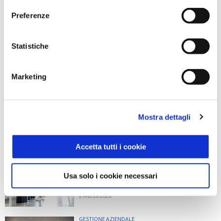
Articolo precedente
Articolo successivo
Preferenze
Le imprese fashion e
Exit interview:
luxury sempre più
cos’è, best practices e
Digital e
opportunità per le
Statistiche
Omnichannel
aziende
Ti potrebbe interessare
Marketing
GESTIONE AZIENDALE
La privacy del lavoratore in
movimento: smart working,
Mostra dettagli
trasferte, geolocalizzazione e
dati di mobilità
2 Marzo 2026
Accetta tutti i cookie
GESTIONE AZIENDALE
Tracciabilità dei rifiuti e RENTRI:
Usa solo i cookie necessari
il 2026 come anno spartiacque
per le PMI
2 Marzo 2026
GESTIONE AZIENDALE