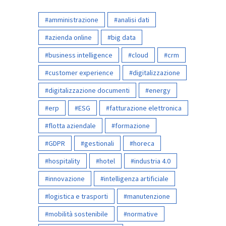
amministrazione
analisi dati
azienda online
big data
business intelligence
cloud
crm
customer experience
digitalizzazione
digitalizzazione documenti
energy
erp
ESG
fatturazione elettronica
flotta aziendale
formazione
GDPR
gestionali
horeca
hospitality
hotel
industria 4.0
innovazione
intelligenza artificiale
logistica e trasporti
manutenzione
mobilità sostenibile
normative