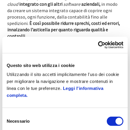
cloud
integrato con gli altri
software
aziendali,
in modo
da creare un sistema integrato capace di coprire ogni
processo, ogni funzione, dalla contabilità fino alle
spedizioni.
È così possibile ridurre sprechi, costi ed errori,
innalzando l’asticella per quanto riguarda qualità e
controlli
.
Vuoi saperne di più sulla tracciabilità per il settore
alimentare?
Questo sito web utilizza i cookie
Utilizzando il sito accetti implicitamente l'uso dei cookie
Scopri le soluzioni
per migliorare la navigazione e mostrare contenuti in
linea con le tue preferenze.
Leggi l'informativa
Taggato come:
erp
completa.
Selezione
Necessario
del
consenso