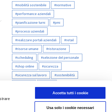
mobilità sostenibile
normative
performance aziendali
pianificazione turni
pmi
processi aziendali
realizzare portali aziendali
retail
risorse umane
ristorazione
scheduling
selezione del personale
shop online
sicurezza
sicurezza sul lavoro
sostenibilità
timesheet
welfare
whistleblowing
Accetta tutti i cookie
strare
Usa solo i cookie necessari