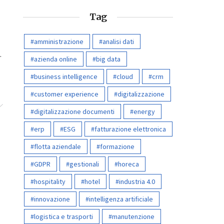
Tag
amministrazione
analisi dati
.
azienda online
big data
business intelligence
cloud
crm
customer experience
digitalizzazione
digitalizzazione documenti
energy
erp
ESG
fatturazione elettronica
flotta aziendale
formazione
GDPR
gestionali
horeca
hospitality
hotel
industria 4.0
innovazione
intelligenza artificiale
logistica e trasporti
manutenzione