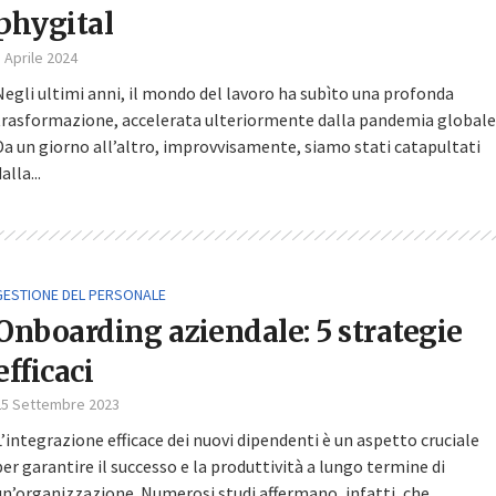
phygital
 Aprile 2024
Negli ultimi anni, il mondo del lavoro ha subìto una profonda
trasformazione, accelerata ulteriormente dalla pandemia globale
Da un giorno all’altro, improvvisamente, siamo stati catapultati
alla...
GESTIONE DEL PERSONALE
Onboarding aziendale: 5 strategie
efficaci
25 Settembre 2023
L’integrazione efficace dei nuovi dipendenti è un aspetto cruciale
per garantire il successo e la produttività a lungo termine di
un’organizzazione. Numerosi studi affermano, infatti, che...