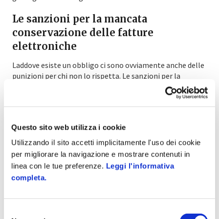
Le sanzioni per la mancata
conservazione delle fatture
elettroniche
Laddove esiste un obbligo ci sono ovviamente anche delle
punizioni per chi non lo rispetta. Le sanzioni per la
mancata conservazione delle fatture elettroniche
nascono sull’onda di quelle relative alla mancata
esibizione dei libri, delle scritture contabili e dei
documenti fiscali, così come definito nell’
Articolo 52 del
Questo sito web utilizza i cookie
Decreto del Presidente della Repubblica
n. 633/72.
L’importo della multa può dunque variare tra i 1.032,91 e
Utilizzando il sito accetti implicitamente l'uso dei cookie
7.746,85 euro.
per migliorare la navigazione e mostrare contenuti in
linea con le tue preferenze.
Leggi l'informativa
Taggato come:
amministrazione
digitalizzazione
completa.
documenti
fatturazione elettronica
Selezione