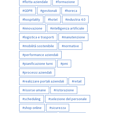
flotta aziendale
formazione
GDPR
gestionali
horeca
hospitality
hotel
industria 4.0
innovazione
intelligenza artificiale
logistica e trasporti
manutenzione
mobilità sostenibile
normative
performance aziendali
pianificazione turni
pmi
processi aziendali
realizzare portali aziendali
retail
risorse umane
ristorazione
scheduling
selezione del personale
shop online
sicurezza