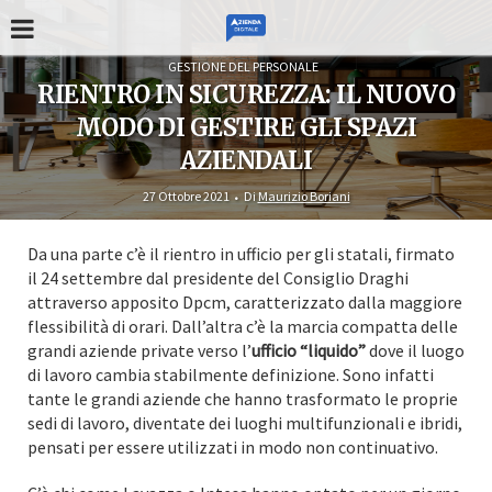
GESTIONE DEL PERSONALE
RIENTRO IN SICUREZZA: IL NUOVO
MODO DI GESTIRE GLI SPAZI
AZIENDALI
27 Ottobre 2021
Di
Maurizio Boriani
Da una parte c’è il rientro in ufficio per gli statali, firmato
il 24 settembre dal presidente del Consiglio Draghi
attraverso apposito Dpcm, caratterizzato dalla maggiore
flessibilità di orari. Dall’altra c’è la marcia compatta delle
grandi aziende private verso l’
ufficio “liquido”
dove il luogo
di lavoro cambia stabilmente definizione. Sono infatti
tante le grandi aziende che hanno trasformato le proprie
sedi di lavoro, diventate dei luoghi multifunzionali e ibridi,
pensati per essere utilizzati in modo non continuativo.