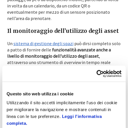
in volta da un calendario, da un codice QR o
eventualmente per mezzo di un sensore posizionato
nell’area da prenotare.
Il monitoraggio dell’utilizzo degli asset
Un
sistema di gestione degli spazi
può dirsi completo solo
a patto di fornire delle
funzionalità avanzate anche a
livello di monitoraggio dell’utilizzo degli asset
,
attraverso uno strumento di
overview
in tempo reale
dell’utilizzo o del mancato utilizzo delle postazioni.
Attraverso l’analisi provenienti dalle funzioni di check-in e
di check-out è possibile rilevare oltre all’occupazione
degli asset anche il loro tempo di utilizzo, fornendo
Questo sito web utilizza i cookie
informazioni preziose per supportare le successive
Utilizzando il sito accetti implicitamente l'uso dei cookie
strategie di gestione degli spazi in azienda.
per migliorare la navigazione e mostrare contenuti in
linea con le tue preferenze.
Leggi l'informativa
completa.
Vuoi saperne di più sulla gestione digitale degli spazi di