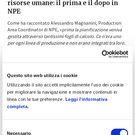
risorse umane: il prima e il dopo in
NPE
Come ha raccontato Alessandro Magnanini, Production
Area Coordinator di NPE, «
prima la pianificazione veniva
gestita attraverso tantissimi fogli di calcolo. Ce n’era uno
per ogni linea di produzione e non erano integrati tra loro.
Inoltre, spesso era basata sulla memoria dei capi turno o
dei responsabili di linea, di conseguenza i dati erano
difficilmente rintracciabili
».
Con l’
introduzione di un software di workforce
Questo sito web utilizza i cookie
management
questo scenario è cambiato
Utilizzando il sito accetti implicitamente l'uso dei cookie
diametralmente. Tutte le fonti di dati sono attualmente
per migliorare la navigazione e mostrare contenuti in
collegate tra loro, mettendo tutte le informazioni a
linea con le tue preferenze.
Leggi l'informativa
disposizione dei manager: «
oggi abbiamo uno strumento
completa.
integrato ci mostra in tempo reale cosa sta succedendo in
fabbrica e sulle varie linee di produzione
» spiega
Magnanini «
permettendoci di aumentare la sicurezza
Selezione
dell’ambiente di lavoro e consentendo ai responsabili di
Necessario
del
intervenire in tempo reale in caso di imprevisti
». Grazie a un