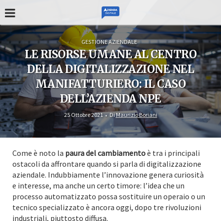
GESTIONE AZIENDALE
LE RISORSE UMANE AL CENTRO
DELLA DIGITALIZZAZIONE NEL
MANIFATTURIERO: IL CASO
DELL’AZIENDA NPE
25 Ottobre 2021
Di
Maurizio Boriani
Come è noto la
paura del cambiamento
è tra i principali
ostacoli da affrontare quando si parla di digitalizzazione
aziendale. Indubbiamente l’innovazione genera curiosità
e interesse, ma anche un certo timore: l’idea che un
processo automatizzato possa sostituire un operaio o un
tecnico specializzato è ancora oggi, dopo tre rivoluzioni
industriali, piuttosto diffusa.