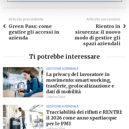
Articolo precedente
Articolo successivo
Green Pass: come
Rientro in
gestire gli accessi in
sicurezza: il nuovo
azienda
modo di gestire gli
spazi aziendali
Ti potrebbe interessare
GESTIONE AZIENDALE
La privacy del lavoratore in
movimento: smart working,
trasferte, geolocalizzazione e
dati di mobilità
2 Marzo 2026
GESTIONE AZIENDALE
Tracciabilità dei rifiuti e RENTRI:
il 2026 come anno spartiacque
per le PMI
2 Marzo 2026