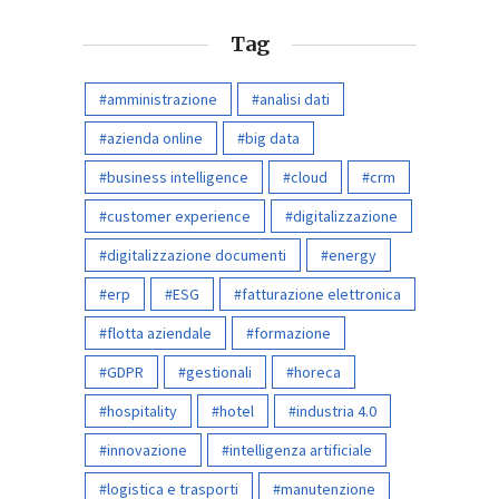
Tag
amministrazione
analisi dati
azienda online
big data
business intelligence
cloud
crm
customer experience
digitalizzazione
digitalizzazione documenti
energy
erp
ESG
fatturazione elettronica
flotta aziendale
formazione
GDPR
gestionali
horeca
hospitality
hotel
industria 4.0
innovazione
intelligenza artificiale
logistica e trasporti
manutenzione