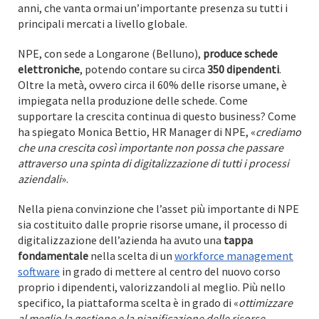
anni, che vanta ormai un’importante presenza su tutti i
principali mercati a livello globale.
NPE, con sede a Longarone (Belluno),
produce schede
elettroniche
, potendo contare su circa
350 dipendenti
.
Oltre la metà, ovvero circa il 60% delle risorse umane, è
impiegata nella produzione delle schede. Come
supportare la crescita continua di questo business? Come
ha spiegato Monica Bettio, HR Manager di NPE, «
crediamo
che una crescita così importante non possa che passare
attraverso una spinta di digitalizzazione di tutti i processi
aziendali
».
Nella piena convinzione che l’asset più importante di NPE
sia costituito dalle proprie risorse umane, il processo di
digitalizzazione dell’azienda ha avuto una
tappa
fondamentale
nella scelta di un
workforce management
software
in grado di mettere al centro del nuovo corso
proprio i dipendenti, valorizzandoli al meglio. Più nello
specifico, la piattaforma scelta è in grado di «
ottimizzare
al meglio la gestione e la pianificazione delle risorse