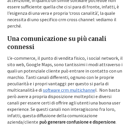
attenzione, in quanto un simile software potrebbe non
essere sufficiente: quella che ci si para di fronte, infatti, è
l’esigenza di una vera e propria ‘cross canalità’, la quale
necessita di uno specifico crm cross channel: vediamo il
perché.
Una comunicazione su più canali
connessi
L’e-commerce, il punto di vendita fisico, i social network, il
sito web, Google Maps, sono tantissimi i modi attraverso i
quali un potenziale cliente può entrare in contatto con un
marchio. Tanti canali differenti, ognuno con le proprie
peculiarità e i propri vantaggi: per questo si parla di
multicanalità e di
software crm multichanne
l. Non basta
però avere a propria disposizione molteplici e diversi
canali per essere certi di offrire agli utenti una buona user
experience. Se questi canali non interagiscono fra loro,
infatti, questa diffusione della comunicazione
azienda/cliente
può generare confusione e dispersione
.