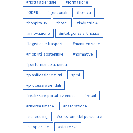
flotta aziendale
formazione
GDPR
gestionali
horeca
hospitality
hotel
industria 4.0
innovazione
intelligenza artificiale
logistica e trasporti
manutenzione
mobilità sostenibile
normative
performance aziendali
pianificazione turni
pmi
processi aziendali
realizzare portali aziendali
retail
risorse umane
ristorazione
scheduling
selezione del personale
shop online
sicurezza