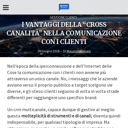
GESTIONE CLIENTI
I VANTAGGI DELLA “CROSS
CANALITÀ” NELLA COMUNICAZIONE
CON I CLIENTI
20 Giugno 2018
Di
Maurizio Boriani
Nell’epoca della iperconnessione e dell’Internet delle
Cose la comunicazione con i clienti non avviene più
attraverso un unico canale. No, i messaggi che le aziende
avviano verso il proprio pubblico a target scelgono vie
diverse, e gli stessi clienti seguono di volta in volta strade
differenti per raggiungere uno specifico brand.
Un crm multicanale, capace dunque di gestire al meglio
questa
molteplicità di strumenti e di canali
, diventa quindi
indispensabile, per qualsiasi tipologia di impresa. Ma