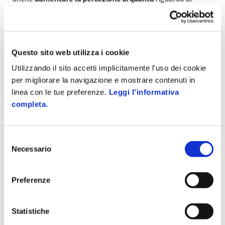
propri servizi, nonché ottimizzare i tempi e i costi di
gestione.
Taggato come:
business intelligence
crm
innovazione
Questo sito web utilizza i cookie
Utilizzando il sito accetti implicitamente l'uso dei cookie
per migliorare la navigazione e mostrare contenuti in
linea con le tue preferenze.
Leggi l'informativa
completa.
Articolo precedente
Articolo successivo
Gestire la sicurezza
L’intelligenza
dei lavoratori anziani
artificiale al servizio
Selezione
del risparmio
Necessario
del
energetico
consenso
Ti potrebbe interessare
Preferenze
GESTIONE CLIENTI
HOSPITALITY
Prenotazione via app per
Statistiche
palestre: ormai irrinunciabile