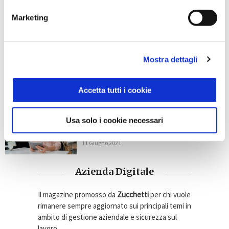
26 Agosto 2021
Marketing
GESTIONE CLIENTI
Self Check-In: 6 aspetti
Mostra dettagli
vantaggiosi per il personale
dell’hotel e per gli ospiti
15 Giugno 2021
Accetta tutti i cookie
GESTIONE CLIENTI
App per la prenotazione di tavoli
Usa solo i cookie necessari
al ristorante: perché conviene
utilizzarla per la propria attività
11 Giugno 2021
Azienda Digitale
Il magazine promosso da
Zucchetti
per chi vuole
rimanere sempre aggiornato sui principali temi in
ambito di gestione aziendale e sicurezza sul
lavoro.