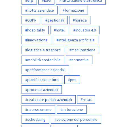
erp
ESG
fatturazione elettronica
flotta aziendale
formazione
GDPR
gestionali
horeca
hospitality
hotel
industria 4.0
innovazione
intelligenza artificiale
logistica e trasporti
manutenzione
mobilità sostenibile
normative
performance aziendali
pianificazione turni
pmi
processi aziendali
realizzare portali aziendali
retail
risorse umane
ristorazione
scheduling
selezione del personale