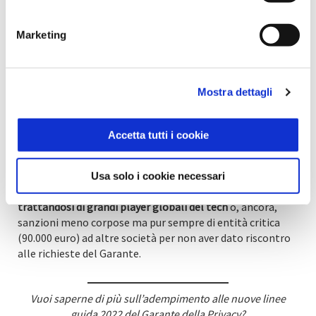
le sanzioni in caso di inadempimenti possono arrivare fino
a 20 milioni di euro o al 4% del fatturato
globale annuo.
Marketing
Se qualcuno dubitasse della realisticità di tali soglie
,
sarebbe bene ricordare che, ad esempio, recentemente
sono state comminate sanzioni anche molto ingenti.
Mostra dettagli
Sono stati inflitti, ad esempio,
400.000 euro di sanzione a
una Società che aveva tenuto condotte illecite
(campagna
Accetta tutti i cookie
di SMS marketing affidata a fornitore, anch’esso
sanzionato per 200.000 euro, senza controllare che
quest’ultimo si conformasse alle condizioni privacy
Usa solo i cookie necessari
previste dal contratto siglato tra i due)
pur non
trattandosi di grandi player globali del tech
o, ancora,
sanzioni meno corpose ma pur sempre di entità critica
(90.000 euro) ad altre società per non aver dato riscontro
alle richieste del Garante.
Vuoi saperne di più sull’adempimento alle nuove linee
guida 2022 del Garante della Privacy?