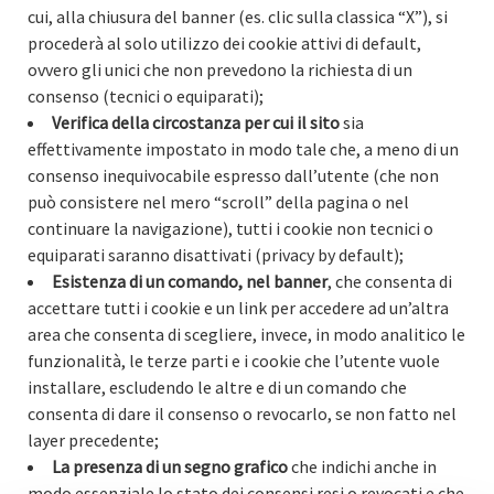
cui, alla chiusura del banner (es. clic sulla classica “X”), si
procederà al solo utilizzo dei cookie attivi di default,
ovvero gli unici che non prevedono la richiesta di un
consenso (tecnici o equiparati);
Verifica della circostanza per cui il sito
sia
effettivamente impostato in modo tale che, a meno di un
consenso inequivocabile espresso dall’utente (che non
può consistere nel mero “scroll” della pagina o nel
continuare la navigazione), tutti i cookie non tecnici o
equiparati saranno disattivati (privacy by default);
Esistenza di un comando, nel banner
, che consenta di
accettare tutti i cookie e un link per accedere ad un’altra
area che consenta di scegliere, invece, in modo analitico le
funzionalità, le terze parti e i cookie che l’utente vuole
installare, escludendo le altre e di un comando che
consenta di dare il consenso o revocarlo, se non fatto nel
layer precedente;
La presenza di un segno grafico
che indichi anche in
modo essenziale lo stato dei consensi resi o revocati e che