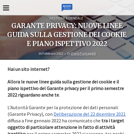
GESTIONE AZIENDALE
GARANTE PRIVACY: NUOVE LINEE
GUIDA SULLA GESTIONE DEI COOKIE
E PIANO ISPETTIVO 2022
16 Febbraio 2022
Di
Dario Fumagalli
Hai un sito internet?
Allora le nuove linee guida sulla gestione dei cookie e il
piano ispettivo del Garante privacy per il primo semestre
2022 riguardano anche te
.
L’Autorità Garante per la protezione dei dati personali
(Garante Privacy), con
Deliberazione del 22 dicembre 2021
diffusa a fine gennaio 2022 ha comunicato che
tra i target
oggetto di particolare attenzione in fatto di attività
ispettiva
per il primo semestre 2022 ci saranno, tra pochi