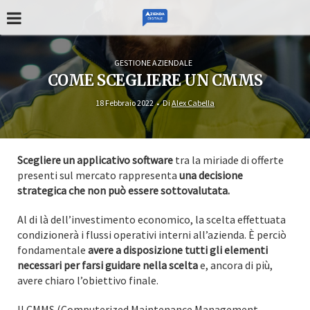
GESTIONE AZIENDALE
COME SCEGLIERE UN CMMS
18 Febbraio 2022
Di
Alex Cabella
Scegliere un applicativo software
tra la miriade di offerte
presenti sul mercato rappresenta
una decisione
strategica che non può essere sottovalutata.
Al di là dell’investimento economico, la scelta effettuata
condizionerà i flussi operativi interni all’azienda. È perciò
fondamentale
avere a disposizione tutti gli elementi
necessari per farsi guidare nella scelta
e, ancora di più,
avere chiaro l’obiettivo finale.
Il CMMS (Computerized Maintenance Management