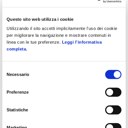
GESTIONE AZIENDALE
Tracciabilità dei rifiuti e RENTRI:
il 2026 come anno spartiacque
per le PMI
Questo sito web utilizza i cookie
2 Marzo 2026
Utilizzando il sito accetti implicitamente l'uso dei cookie
per migliorare la navigazione e mostrare contenuti in
GESTIONE AZIENDALE
linea con le tue preferenze.
Leggi l'informativa
Trend ristorazione 2026:
l’evoluzione del food tra cucina e
completa.
digitale
27 Gennaio 2026
Selezione
Azienda Digitale
Necessario
del
consenso
Il magazine promosso da
Zucchetti
per chi vuole
Preferenze
rimanere sempre aggiornato sui principali temi in
ambito di gestione aziendale e sicurezza sul
lavoro.
Statistiche
Tanti articoli e approfondimenti su gestione
clienti, personale, documentale e tutto quello
Marketing