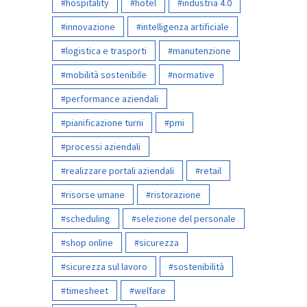
hospitality
hotel
industria 4.0
innovazione
intelligenza artificiale
logistica e trasporti
manutenzione
mobilità sostenibile
normative
performance aziendali
pianificazione turni
pmi
processi aziendali
realizzare portali aziendali
retail
risorse umane
ristorazione
scheduling
selezione del personale
shop online
sicurezza
sicurezza sul lavoro
sostenibilità
timesheet
welfare