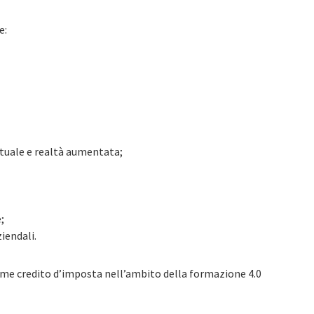
e:
irtuale e realtà aumentata;
;
iendali.
me credito d’imposta nell’ambito della formazione 4.0