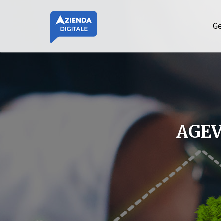
Ge
AGEV