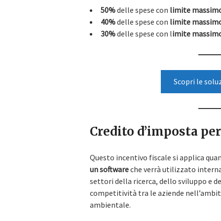
50%
delle spese con
limite massimo 
40%
delle spese con
limite massimo
30%
delle spese con l
imite massimo 
Scopri le solu
Credito d’imposta per
Questo incentivo fiscale si applica qu
un software
che verrà utilizzato intern
settori della ricerca, dello sviluppo e 
competitività tra le aziende nell’ambit
ambientale.