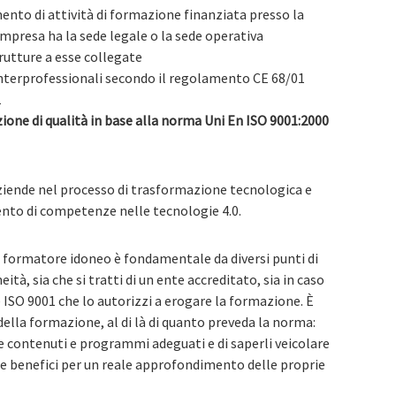
ento di attività di formazione finanziata presso la
mpresa ha la sede legale o la sede operativa
trutture a esse collegate
 interprofessionali secondo il regolamento CE 68/01
1
zione di qualità in base alla norma Uni En ISO 9001:2000
aziende nel processo di trasformazione tecnologica e
mento di competenze nelle tecnologie 4.0.
o formatore idoneo è fondamentale da diversi punti di
ità, sia che si tratti di un ente accreditato, sia in caso
e ISO 9001 che lo autorizzi a erogare la formazione. È
della formazione, al di là di quanto preveda la norma:
e contenuti e programmi adeguati e di saperli veicolare
e benefici per un reale approfondimento delle proprie