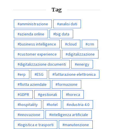
Tag
amministrazione
analisi dati
azienda online
big data
business intelligence
cloud
crm
customer experience
digitalizzazione
digitalizzazione documenti
energy
erp
ESG
fatturazione elettronica
flotta aziendale
formazione
GDPR
gestionali
horeca
hospitality
hotel
industria 4.0
innovazione
intelligenza artificiale
logistica e trasporti
manutenzione