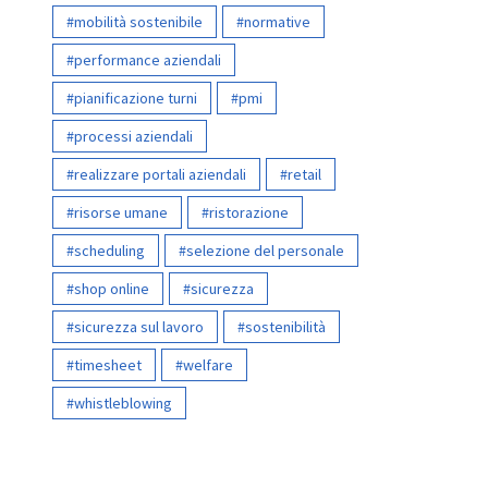
mobilità sostenibile
normative
performance aziendali
pianificazione turni
pmi
processi aziendali
realizzare portali aziendali
retail
risorse umane
ristorazione
scheduling
selezione del personale
shop online
sicurezza
sicurezza sul lavoro
sostenibilità
timesheet
welfare
whistleblowing