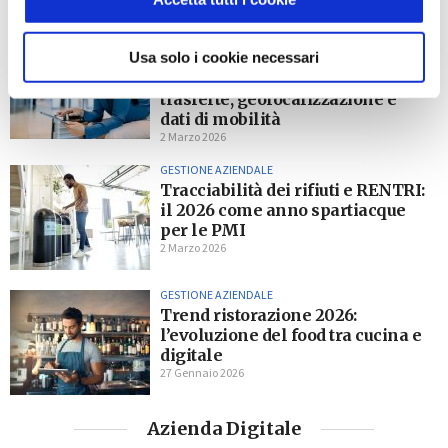
GESTIONE AZIENDALE
Usa solo i cookie necessari
La privacy del lavoratore in
movimento: smart working,
trasferte, geolocalizzazione e
dati di mobilità
2 Marzo 2026
GESTIONE AZIENDALE
Tracciabilità dei rifiuti e RENTRI:
il 2026 come anno spartiacque
per le PMI
2 Marzo 2026
GESTIONE AZIENDALE
Trend ristorazione 2026:
l’evoluzione del food tra cucina e
digitale
27 Gennaio 2026
Azienda Digitale