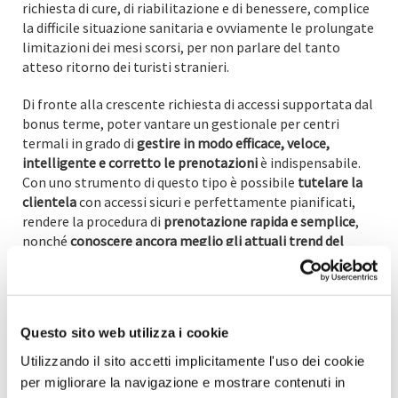
richiesta di cure, di riabilitazione e di benessere, complice
la difficile situazione sanitaria e ovviamente le prolungate
limitazioni dei mesi scorsi, per non parlare del tanto
atteso ritorno dei turisti stranieri.
Di fronte alla crescente richiesta di accessi supportata dal
bonus terme, poter vantare un gestionale per centri
termali in grado di
gestire in modo efficace, veloce,
intelligente e corretto le prenotazioni
è indispensabile.
Con uno strumento di questo tipo è possibile
tutelare la
clientela
con accessi sicuri e perfettamente pianificati,
rendere la procedura di
prenotazione rapida e semplice
,
nonché
conoscere ancora meglio gli attuali trend del
proprio pubblico
.
Va peraltro sottolineato che i migliori gestionali per
centri benessere, terme e spa possono essere integrati
Questo sito web utilizza i cookie
non solo con le casse automatiche, ma anche con i sistemi
di controllo accessi, con i sistemi di sorveglianza nonché,
Utilizzando il sito accetti implicitamente l'uso dei cookie
per esempio, con i sistemi di azionamento automatico di
per migliorare la navigazione e mostrare contenuti in
attrezzature, come asciugacapelli o armadietti.