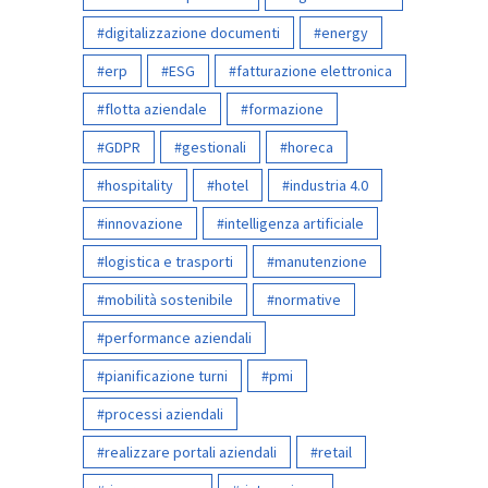
digitalizzazione documenti
energy
erp
ESG
fatturazione elettronica
flotta aziendale
formazione
GDPR
gestionali
horeca
hospitality
hotel
industria 4.0
innovazione
intelligenza artificiale
logistica e trasporti
manutenzione
mobilità sostenibile
normative
performance aziendali
pianificazione turni
pmi
processi aziendali
realizzare portali aziendali
retail