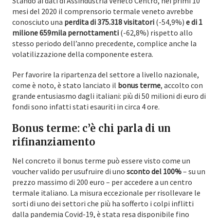
Stando ai dati di Assindustria Veneto Centro, nei primi 10
mesi del 2020 il comprensorio termale veneto avrebbe
conosciuto una
perdita di 375.318 visitatori
(-54,9%)
e di 1
milione 659mila pernottamenti
(-62,8%) rispetto allo
stesso periodo dell’anno precedente, complice anche la
volatilizzazione della componente estera.
Per favorire la ripartenza del settore a livello nazionale,
come è noto, è stato lanciato il
bonus terme
, accolto con
grande entusiasmo dagli italiani: più di 50 milioni di euro di
fondi sono infatti stati esauriti in circa 4 ore.
Bonus terme: c’è chi parla di un
rifinanziamento
Nel concreto il bonus terme può essere visto come un
voucher valido per usufruire di uno
sconto del 100%
– su un
prezzo massimo di 200 euro – per accedere a un centro
termale italiano. La misura eccezionale per risollevare le
sorti di uno dei settori che più ha sofferto i colpi inflitti
dalla pandemia Covid-19, è stata resa disponibile fino