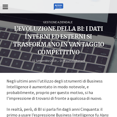
GESTIONE AZIENDALE
L’EVOLUZIONE DELLA BI: I DATI
INTERNI ED ESTERNI SI
TRASFORMANO IN VANTAGGIO
COMPETITIVO
12 Settembre 2019
Di
Maurizio Boriani
Negli ultimi anni l’utilizzo degli strumenti di Business
Intelligence è aumentato in modo notevole, e
probabilmente, proprio per questo motivo, si ha
l’impressione di trovarsi di fronte a qualcosa di nuovo.
In realtà, però, di BI si parla fin dagli anni Cinquanta: il
primo a usare l’espressione Business Intelligence fu
Hans