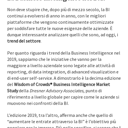
Non deve stupire che, dopo più di mezzo secolo, la BI
continui a evolversi di anno in anno, con le migliori
piattaforme che vengono continuamente ottimizzate
per soddisfare tutte le nuove esigenze delle aziende. È
dunque interessante analizzare quelli che sono, ad oggi, i
trend del settore
.
Per quanto riguarda i trend della Business Intelligence nel
2019, sappiamo che le iniziative che vanno per la
maggiore a livello aziendale sono legate alle attività di
reporting, di data integration, di advanced visualization e
di end-user self-service. A dimostrarlo è la decima edizione
del
Wisdom of Crowds® Business Intelligence Market
Study
della
Dresner Advisory Associates
, punto di
riferimento a livello globale per capire come le aziende si
muovono nei confronti della BI.
L’edizione 2019, tra l’altro, afferma anche che quello di
“aumentare le entrate attraverso la BI” è l’obiettivo più
popolare per le imprese. Più nello specifico, si scopre che
i