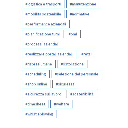
logistica e trasporti
manutenzione
mobilità sostenibile
normative
performance aziendali
pianificazione turni
pmi
processi aziendali
realizzare portali aziendali
retail
risorse umane
ristorazione
scheduling
selezione del personale
shop online
sicurezza
sicurezza sul lavoro
sostenibilità
timesheet
welfare
whistleblowing