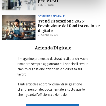
per le PMI
2 Marzo 2026
GESTIONE AZIENDALE
Trend ristorazione 2026:
l’evoluzione del food tra cucina e
digitale
27 Gennaio 2026
Azienda Digitale
Il magazine promosso da
Zucchetti
per chi vuole
rimanere sempre aggiornato sui principali temi in
ambito di gestione aziendale e sicurezza sul
lavoro.
Tanti articoli e approfondimenti su gestione
clienti, personale, documentale e tutto quello
che riguarda l'efficienza aziendale.