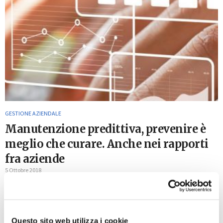
GESTIONE AZIENDALE
Manutenzione predittiva, prevenire è
meglio che curare. Anche nei rapporti
fra aziende
5 Ottobre 2018
Stando ad uno studio della società di consulenza strategica
Roland Berger, condotto in collaborazione con VDMA e
Deutsche Messe AG, più dell’80% delle imprese attive nella
produzione industriale sta...
Questo sito web utilizza i cookie