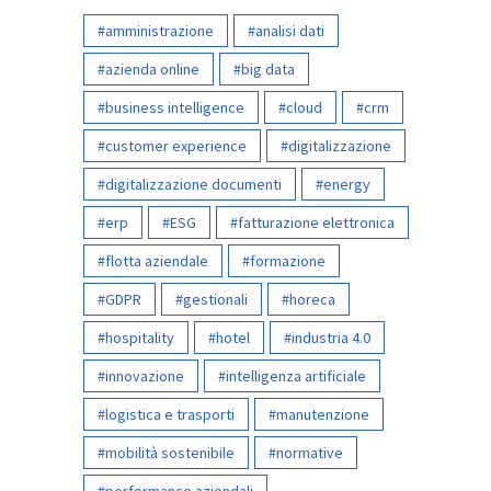
amministrazione
analisi dati
azienda online
big data
business intelligence
cloud
crm
customer experience
digitalizzazione
digitalizzazione documenti
energy
erp
ESG
fatturazione elettronica
flotta aziendale
formazione
GDPR
gestionali
horeca
hospitality
hotel
industria 4.0
innovazione
intelligenza artificiale
logistica e trasporti
manutenzione
mobilità sostenibile
normative