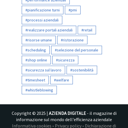
performance aziendali
pianificazione turni
pmi
processi aziendali
realizzare portali aziendali
retail
risorse umane
ristorazione
scheduling
selezione del personale
shop online
sicurezza
sicurezza sul lavoro
sostenibilità
timesheet
welfare
whistleblowing
Copyright © 2025 |
AZIENDA DIGITALE
- il magazine di
informazione sul mondo dell'efficienza aziendale
Informativa cookies
-
Privacy policy
-
Dichiarazione di