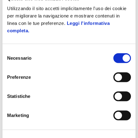
Utilizzando il sito accetti implicitamente l'uso dei cookie
per migliorare la navigazione e mostrare contenuti in
1
2
linea con le tue preferenze.
Leggi l'informativa
completa.
Azienda Digitale
Il magazine promosso da
Zucchetti
per chi vuole
Selezione
rimanere sempre aggiornato sui principali temi in
Necessario
del
ambito di gestione aziendale e sicurezza sul
consenso
lavoro.
Preferenze
Tanti articoli e approfondimenti su gestione
clienti, personale, documentale e tutto quello
Statistiche
che riguarda l'efficienza aziendale.
Marketing
Scopri il mondo Zucchetti