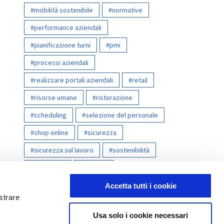
mobilità sostenibile
normative
performance aziendali
pianificazione turni
pmi
processi aziendali
realizzare portali aziendali
retail
risorse umane
ristorazione
scheduling
selezione del personale
shop online
sicurezza
sicurezza sul lavoro
sostenibilità
timesheet
welfare
whistleblowing
Accetta tutti i cookie
strare
Usa solo i cookie necessari