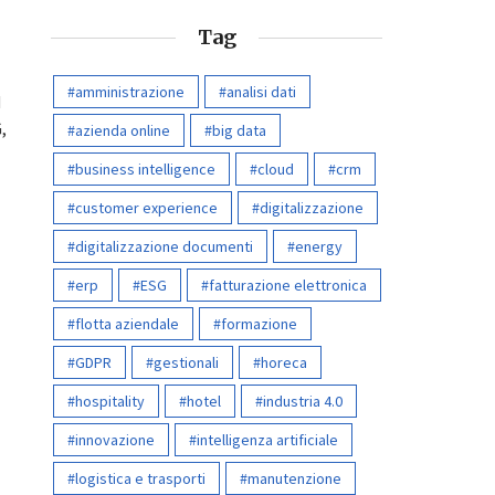
Tag
amministrazione
analisi dati
d
,
azienda online
big data
business intelligence
cloud
crm
customer experience
digitalizzazione
digitalizzazione documenti
energy
erp
ESG
fatturazione elettronica
flotta aziendale
formazione
GDPR
gestionali
horeca
hospitality
hotel
industria 4.0
innovazione
intelligenza artificiale
logistica e trasporti
manutenzione