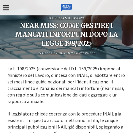
SICUREZZA SUL LAVORO
NEAR MISS: COME GESTIRE I
MANCATI INFORTUNI DOPO LA
LEGGE 198/2025
27 Gennaio 2026
Di
Massimo Valerio
La L. 198/2025 (conversione del D.L. 159/2025) impone al
Ministero del Lavoro, d’intesa con INAIL, di adottare entro
sei mesi linee guida nazionali per l’identificazione, il
tracciamento e l’analisi dei mancati infortuni (near miss),
con regole sulla comunicazione dei dati aggregati e un
rapporto annuale.
Il legislatore chiede coerenza con le procedure INAIL già
esistenti. In questo articolo mettiamo in fila, le cinque
principali pubblicazioni INAIL già disponibili, spiegando a