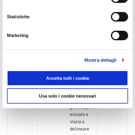
analizzarla.
SPP verifica
Statistiche
definizioni
(near miss /
non
Marketing
conformità
/
infortunio/
Mostra dettagli
incidente/
eventi
Classificazi
CLASSIFICA
sentinella),
one
Accetta tutti i cookie
3
ZIONE
contesto
Indicizzazio
interno/ap
ne
Usa solo i cookie necessari
palto,
gravità/pot
enziale e
inizia a
delineare