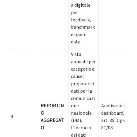
a digitale
per
feedback,
benchmark
e open
data.
Vista
annuale per
categorie e
cause;
preparare i
dati per la
comunicazi
REPORTIN
one
Analisi dati,
G
nazionale
dashboard,
9
AGGREGAT
(DM).
art. 35 Dlgs
O
L’incrocio
81/08
dei dati