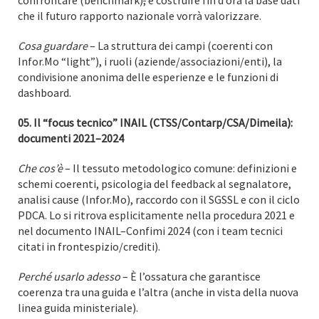
confrontare (benchmark)
,
e costruire fin d’ora la base dati
che il futuro rapporto nazionale vorrà valorizzare.
Cosa guardare
– La struttura dei campi (coerenti con
Infor.Mo “light”), i ruoli (aziende/associazioni/enti), la
condivisione anonima delle esperienze e le funzioni di
dashboard.
05. Il “focus tecnico” INAIL (CTSS/Contarp/CSA/Dimeila):
documenti 2021–2024
Che cos’è
– Il tessuto metodologico comune: definizioni e
schemi coerenti, psicologia del feedback al segnalatore,
analisi cause (Infor.Mo), raccordo con il SGSSL e con il ciclo
PDCA. Lo si ritrova esplicitamente nella procedura 2021 e
nel documento INAIL–Confimi 2024 (con i team tecnici
citati in frontespizio/crediti).
Perché usarlo adesso
– È l’ossatura che garantisce
coerenza tra una guida e l’altra (anche in vista della nuova
linea guida ministeriale).