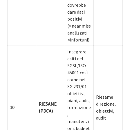
dovrebbe
dare dati
positivi
(>near miss
analizzati
<infortuni)
Integrare
esiti nel
SGSL/ISO
45001 così
come nel
SG 231/01:
obiettivi,
Riesame
piani, audit,
RIESAME
direzione,
10
formazione
(PDCA)
obiettivi,
,
audit
manutenzi
oni, budget