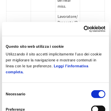
dei near
miss.
Lavoratore/
Preposto/R
LS compila
modulo
Near Miss
(anche
Questo sito web utilizza i cookie
canale
Utilizzando il sito accetti implicitamente l'uso dei cookie
Segnalazio
digitale/QR
per migliorare la navigazione e mostrare contenuti in
SEGNALAZI
ne tramite
2
). Feedback
linea con le tue preferenze.
Leggi l'informativa
ONE
modulistica
immediato:
completa.
PRO
presa in
carico da
parte di
Selezione
reparti
Necessario
del
specializza
consenso
ti ad
Preferenze