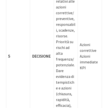
relativi alle
azioni
correttive/
preventive,
responsabil
i, scadenze,
risorse.
Priorità su
Azioni
rischi ad
correttive
alta
5
DECISIONE
Azioni
frequenza/
immediate
potenziale.
KPI
Dare
evidenza di
tempistich
e e azioni
(chiusura,
rapidità,
efficacia),