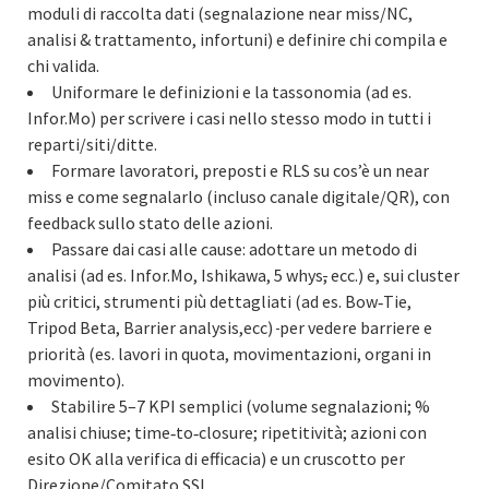
moduli di raccolta dati (segnalazione near miss/NC,
analisi & trattamento, infortuni) e definire chi compila e
chi valida.
Uniformare le definizioni e la tassonomia (ad es.
Infor.Mo) per scrivere i casi nello stesso modo in tutti i
reparti/siti/ditte.
Formare lavoratori, preposti e RLS su cos’è un near
miss e come segnalarlo (incluso canale digitale/QR), con
feedback sullo stato delle azioni.
Passare dai casi alle cause: adottare un metodo di
analisi (ad es. Infor.Mo, Ishikawa, 5 whys
,
ecc.) e, sui cluster
più critici, strumenti più dettagliati (ad es. Bow‑Tie,
Tripod Beta, Barrier analysis,ecc)
per vedere barriere e
priorità (es. lavori in quota, movimentazioni, organi in
movimento).
Stabilire 5–7 KPI semplici (volume segnalazioni; %
analisi chiuse; time‑to‑closure; ripetitività; azioni con
esito OK alla verifica di efficacia) e un cruscotto per
Direzione/Comitato SSL.