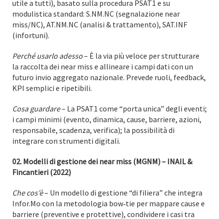
utile a tutti), basato sulla procedura PSAT1 e su
modulistica standard: S.NM.NC (segnalazione near
miss/NC), AT.NM.NC (analisi & trattamento), SAT.INF
(infortuni).
Perché usarlo adesso
– È la via più veloce per strutturare
la raccolta dei near miss e allineare i campi dati con un
futuro invio aggregato nazionale. Prevede ruoli, feedback,
KPI semplici e ripetibili.
Cosa guardare
– La PSAT1 come “porta unica” degli eventi;
i campi minimi (evento, dinamica, cause, barriere, azioni,
responsabile, scadenza, verifica); la possibilità di
integrare con strumenti digitali.
02. Modelli di gestione dei near miss (MGNM) – INAIL &
Fincantieri (2022)
Che cos’è
– Un modello di gestione “di filiera” che integra
Infor.Mo con la metodologia bow‑tie per mappare cause e
barriere (preventive e protettive), condividere i casi tra