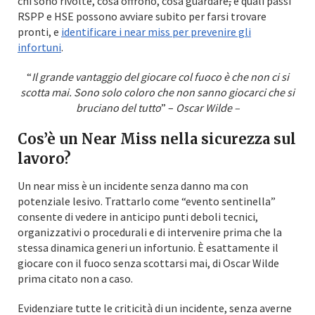
chi sono rivolte, cosa offrono, cosa guardare
,
e quali passi
RSPP e HSE possono avviare subito per farsi trovare
pronti, e
identificare i near miss per prevenire gli
infortuni
.
“
Il grande vantaggio del giocare col fuoco è che non ci si
scotta mai.
Sono solo coloro che non sanno giocarci che si
bruciano del tutto
” –
Oscar Wilde –
Cos’è un Near Miss nella sicurezza sul
lavoro
?
Un near miss è un incidente senza danno ma con
potenziale lesivo. Trattarlo come “evento sentinella”
consente di vedere in anticipo punti deboli tecnici,
organizzativi o procedurali e di intervenire prima che la
stessa dinamica generi un infortunio. È esattamente il
giocare con il fuoco senza scottarsi mai, di Oscar Wilde
prima citato non a caso.
Evidenziare tutte le criticità di un incidente, senza averne