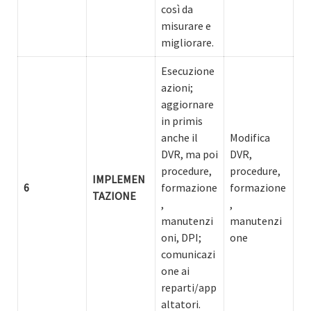
così da
misurare e
migliorare.
Esecuzione
azioni;
aggiornare
in primis
anche il
Modifica
DVR, ma poi
DVR,
procedure,
procedure,
IMPLEMEN
6
formazione
formazione
TAZIONE
,
,
manutenzi
manutenzi
oni, DPI;
one
comunicazi
one ai
reparti/app
altatori.