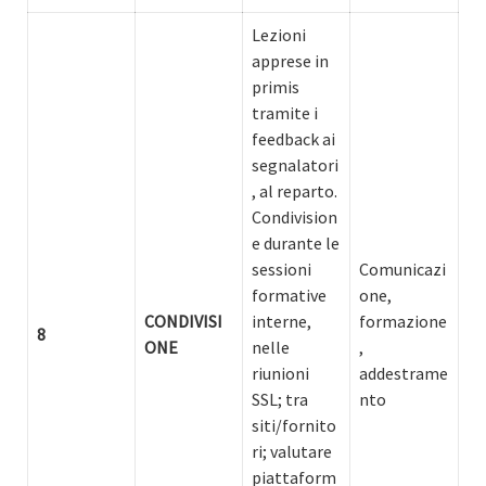
Lezioni
apprese in
primis
tramite i
feedback ai
segnalatori
, al reparto.
Condivision
e durante le
sessioni
Comunicazi
formative
one,
CONDIVISI
interne,
formazione
8
ONE
nelle
,
riunioni
addestrame
SSL; tra
nto
siti/fornito
ri; valutare
piattaform