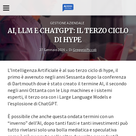
GESTIONE AZIENDALE
AI, LLM E CHATGPT: IL TERZO CICLO
DI HYPE
27 Gennaio 2026
Di
Gregorio Piccoli
L’Intelligenza Artificiale è al suo terzo ciclo di hype, il
primo è avvenuto negli anni Sessanta dopo la conferenza
di Dartmouth dove è stato creato il termine AI, il secondo
negli anni Ottanta con le Lisp machines e i sistemi
esperti, il terzo ora con i Large Language Models e
l’esplosione di ChatGPT.
È possibile che anche questa ondata termini con un
“inverno” dell’AI, dopo tanti fasti e tanti investimenti può
tutto rivelarsi solo una bolla mediatica e speculativa