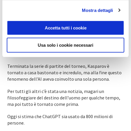
continuativo dell’innovazione dobbiamo guardare da
un’altra parte: dobbiamo guardare il lato umano.
Mostra dettagli
Solo quando l’innovazione è utile a molte persone potrà
Accetta tutti i cookie
essere persistente.
Uno dei più grandi successi dell’AI anni Ottanta è stato il
Usa solo i cookie necessari
programma DeepBlue, capace di battere il campione del
mondo di scacchi.
Terminata la serie di partite del torneo, Kasparov è
tornato a casa bastonato e incredulo, ma alla fine questo
fenomeno dell’AI aveva coinvolto una sola persona.
Per tutti gli altri c’è stata una notizia, magari un
filosofeggiare del destino dell’uomo per qualche tempo,
ma poi tutto è tornato come prima.
Oggi si stima che ChatGPT sia usato da 800 milioni di
persone.