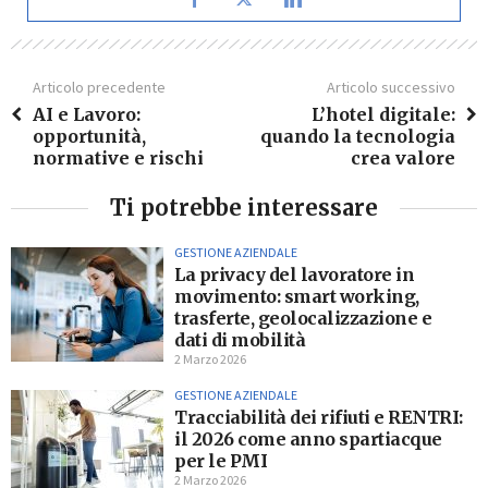
Articolo precedente
Articolo successivo
AI e Lavoro:
L’hotel digitale:
opportunità,
quando la tecnologia
normative e rischi
crea valore
Ti potrebbe interessare
GESTIONE AZIENDALE
La privacy del lavoratore in
movimento: smart working,
trasferte, geolocalizzazione e
dati di mobilità
2 Marzo 2026
GESTIONE AZIENDALE
Tracciabilità dei rifiuti e RENTRI:
il 2026 come anno spartiacque
per le PMI
2 Marzo 2026