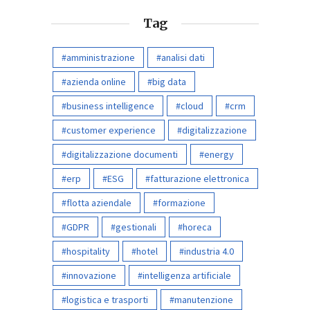
Tag
amministrazione
analisi dati
azienda online
big data
business intelligence
cloud
crm
customer experience
digitalizzazione
digitalizzazione documenti
energy
erp
ESG
fatturazione elettronica
flotta aziendale
formazione
GDPR
gestionali
horeca
hospitality
hotel
industria 4.0
innovazione
intelligenza artificiale
logistica e trasporti
manutenzione