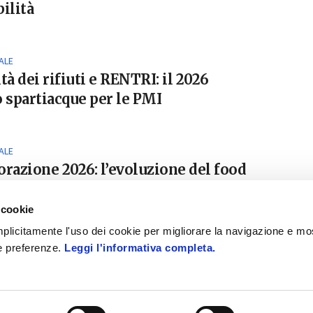
ilità
ALE
tà dei rifiuti e RENTRI: il 2026
spartiacque per le PMI
ALE
orazione 2026: l’evoluzione del food
e digitale
 cookie
 implicitamente l'uso dei cookie per migliorare la navigazione e mo
ue preferenze.
Leggi l'informativa completa.
|
AZIENDA DIGITALE
- il magazine di informazione sul mondo dell'e
Informativa cookies
-
Privacy policy
-
Dichiarazione di accessibilit