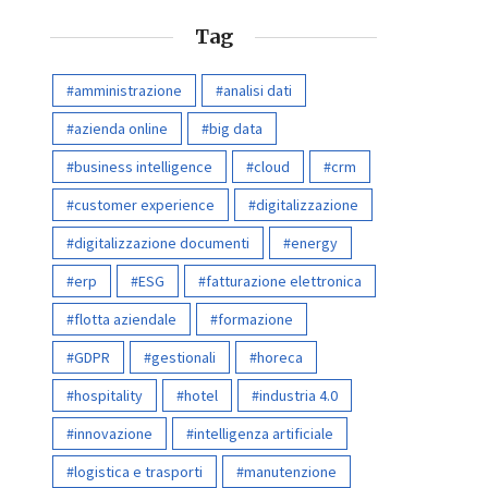
Tag
amministrazione
analisi dati
azienda online
big data
business intelligence
cloud
crm
customer experience
digitalizzazione
digitalizzazione documenti
energy
erp
ESG
fatturazione elettronica
flotta aziendale
formazione
GDPR
gestionali
horeca
hospitality
hotel
industria 4.0
innovazione
intelligenza artificiale
logistica e trasporti
manutenzione