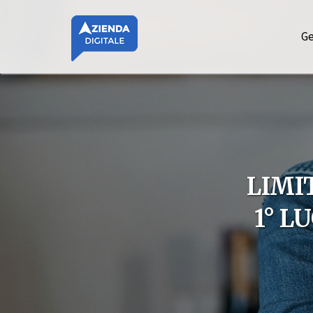
Ge
LIMI
1° L