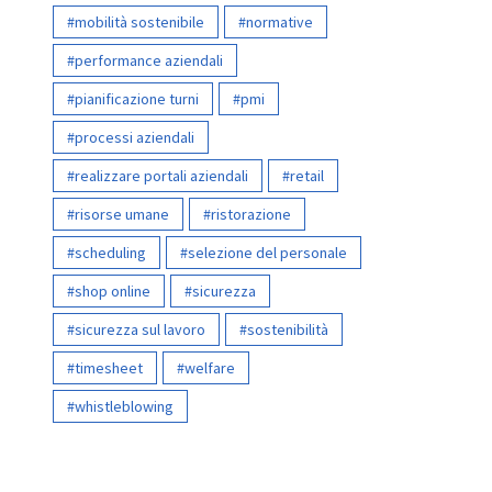
mobilità sostenibile
normative
performance aziendali
pianificazione turni
pmi
processi aziendali
realizzare portali aziendali
retail
risorse umane
ristorazione
scheduling
selezione del personale
shop online
sicurezza
sicurezza sul lavoro
sostenibilità
timesheet
welfare
whistleblowing