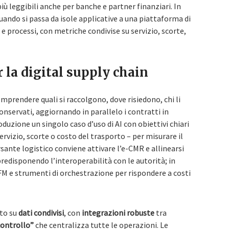
iù leggibili anche per banche e partner finanziari. In
quando si passa da isole applicative a una piattaforma di
i e processi, con metriche condivise su servizio, scorte,
r la digital supply chain
omprendere quali si raccolgono, dove risiedono, chi li
nservati, aggiornando in parallelo i contratti in
duzione un singolo caso d’uso di AI con obiettivi chiari
servizio, scorte o costo del trasporto – per misurare il
rsante logistico conviene attivare l’e-CMR e allinearsi
predisponendo l’interoperabilità con le autorità; in
FM e strumenti di orchestrazione per rispondere a costi
ito su
dati condivisi
, con
integrazioni robuste
tra
controllo”
che centralizza tutte le operazioni. Le