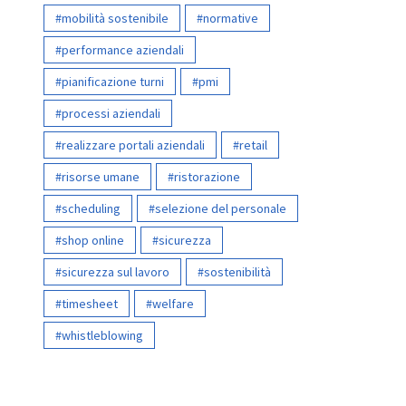
mobilità sostenibile
normative
performance aziendali
pianificazione turni
pmi
processi aziendali
realizzare portali aziendali
retail
risorse umane
ristorazione
scheduling
selezione del personale
shop online
sicurezza
sicurezza sul lavoro
sostenibilità
timesheet
welfare
whistleblowing