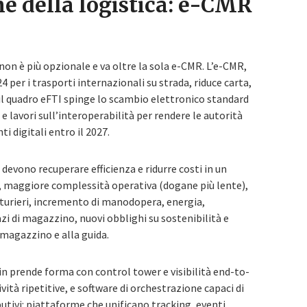
ne della logistica: e-CMR
non è più opzionale e va oltre la sola e-CMR. L’e-CMR,
4 per i trasporti internazionali su strada, riduce carta,
o il quadro eFTI spinge lo scambio elettronico standard
e lavori sull’interoperabilità per rendere le autorità
i digitali entro il 2027.
devono recuperare efficienza e ridurre costi in un
 maggiore complessità operativa (dogane più lente),
tturieri, incremento di manodopera, energia,
azi di magazzino, nuovi obblighi su sostenibilità e
 magazzino e alla guida.
ain prende forma con control tower e visibilità end-to-
ità ripetitive, e software di orchestrazione capaci di
ibutivi: piattaforme che unificano tracking, eventi,