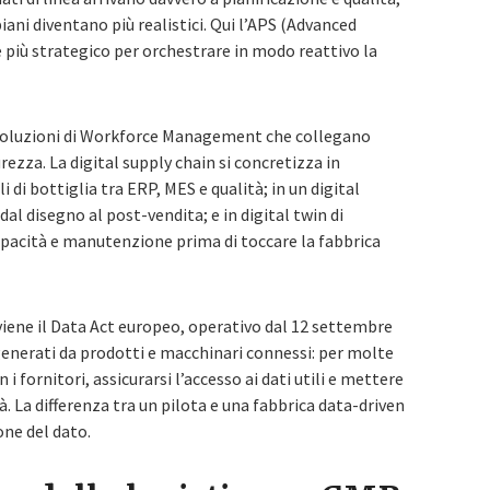
 piani diventano più realistici. Qui l’APS (Advanced
più strategico per orchestrare in modo reattivo la
soluzioni di Workforce Management che collegano
rezza. La digital supply chain si concretizza in
 di bottiglia tra ERP, MES e qualità; in un digital
dal disegno al post-vendita; e in digital twin di
capacità e manutenzione prima di toccare la fabbrica
viene il Data Act europeo, operativo dal 12 settembre
i generati da prodotti e macchinari connessi: per molte
 i fornitori, assicurarsi l’accesso ai dati utili e mettere
tà. La differenza tra un pilota e una fabbrica data-driven
one del dato.