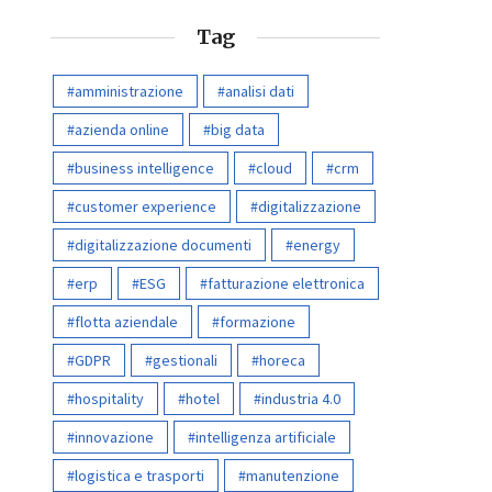
Tag
amministrazione
analisi dati
azienda online
big data
business intelligence
cloud
crm
customer experience
digitalizzazione
digitalizzazione documenti
energy
erp
ESG
fatturazione elettronica
flotta aziendale
formazione
GDPR
gestionali
horeca
hospitality
hotel
industria 4.0
innovazione
intelligenza artificiale
logistica e trasporti
manutenzione