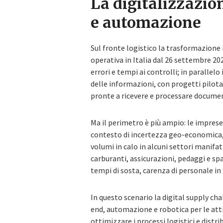
La digitalizzazio
e automazione
Sul fronte logistico la trasformazione 
operativa in Italia dal 26 settembre 202
errori e tempi ai controlli; in parallel
delle informazioni, con progetti pilota 
pronte a ricevere e processare document
Ma il perimetro è più ampio: le imprese 
contesto di incertezza geo-economica,
volumi in calo in alcuni settori manifa
carburanti, assicurazioni, pedaggi e sp
tempi di sosta, carenza di personale in
In questo scenario la digital supply ch
end, automazione e robotica per le attiv
ottimizzare i processi logistici e distr