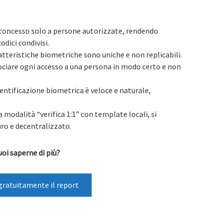
e concesso solo a persone autorizzate, rendendo
odici condivisi.
ratteristiche biometriche sono uniche e non replicabili.
sociare ogni accesso a una persona in modo certo e non
identificazione biometrica è veloce e naturale,
la modalità “verifica 1:1” con template locali, si
uro e decentralizzato.
uoi saperne di più?
gratuitamente il report