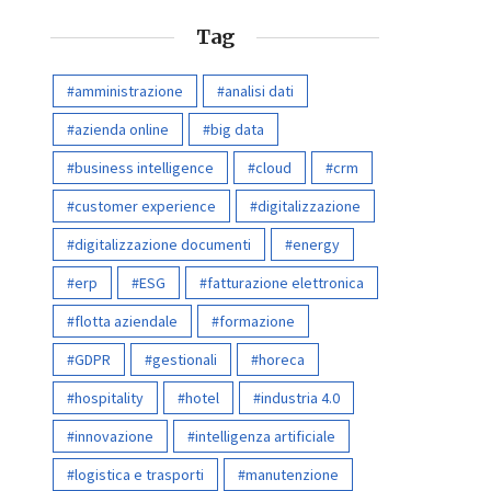
Tag
amministrazione
analisi dati
azienda online
big data
business intelligence
cloud
crm
customer experience
digitalizzazione
digitalizzazione documenti
energy
erp
ESG
fatturazione elettronica
flotta aziendale
formazione
GDPR
gestionali
horeca
hospitality
hotel
industria 4.0
innovazione
intelligenza artificiale
logistica e trasporti
manutenzione