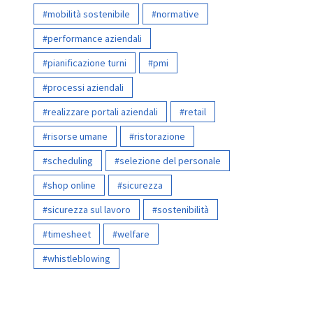
mobilità sostenibile
normative
performance aziendali
pianificazione turni
pmi
processi aziendali
realizzare portali aziendali
retail
risorse umane
ristorazione
scheduling
selezione del personale
shop online
sicurezza
sicurezza sul lavoro
sostenibilità
timesheet
welfare
whistleblowing