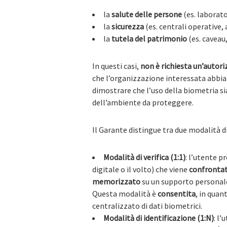
la
salute delle persone
(es. laborato
la
sicurezza
(es. centrali operative, 
la
tutela del patrimonio
(es. caveau,
In questi casi,
non è richiesta un’autor
che l’organizzazione interessata abbia
dimostrare che l’uso della biometria s
dell’ambiente da proteggere.
Il Garante distingue tra due modalità di
Modalità di verifica (1:1)
: l’utente 
digitale o il volto) che viene
confrontat
memorizzato
su un supporto persona
Questa modalità è
consentita
, in qua
centralizzato di dati biometrici.
Modalità di identificazione (1:N)
: l