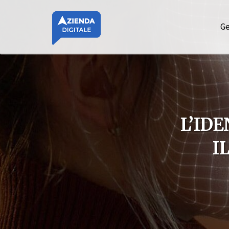
Ge
L’ID
I