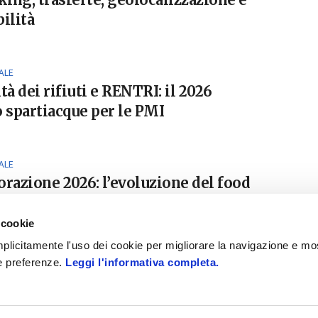
ilità
ALE
tà dei rifiuti e RENTRI: il 2026
spartiacque per le PMI
ALE
orazione 2026: l’evoluzione del food
e digitale
 cookie
 implicitamente l'uso dei cookie per migliorare la navigazione e mo
ue preferenze.
Leggi l'informativa completa.
|
AZIENDA DIGITALE
- il magazine di informazione sul mondo dell'e
Informativa cookies
-
Privacy policy
-
Dichiarazione di accessibilit