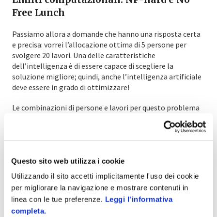
Free Lunch
Passiamo allora a domande che hanno una risposta certa
e precisa: vorrei l’allocazione ottima di 5 persone per
svolgere 20 lavori. Una delle caratteristiche
dell’intelligenza è di essere capace di scegliere la
soluzione migliore; quindi, anche l’intelligenza artificiale
deve essere in grado di ottimizzare!
Le combinazioni di persone e lavori per questo problema
sono circa 100.000 miliardi! I problemi di ottimizzazione
sono NP-hard (ardue e difficili), non esistono scorciatoie e
bisogna esplorare questo spazio immenso. Da qui il
teorema che “non ci sono pasti gratis” (“No Free Lunch”).
Basta quindi misurare il tempo che la chatbot ci mette a
Questo sito web utilizza i cookie
rispondere: se non è compatibile con un’esplorazione
Utilizzando il sito accetti implicitamente l'uso dei cookie
esaustiva allora avremo un’approssimazione, non la
per migliorare la navigazione e mostrare contenuti in
soluzione ottima.
linea con le tue preferenze.
Leggi l'informativa
completa.
Se solo complichiamo il problema, 10 persone per 100