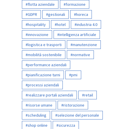
flotta aziendale
formazione
GDPR
gestionali
horeca
hospitality
hotel
industria 4.0
innovazione
intelligenza artificiale
logistica e trasporti
manutenzione
mobilità sostenibile
normative
performance aziendali
pianificazione turni
pmi
processi aziendali
realizzare portali aziendali
retail
risorse umane
ristorazione
scheduling
selezione del personale
shop online
sicurezza