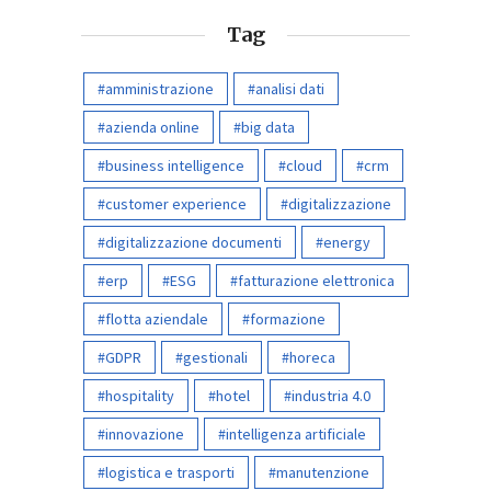
Tag
amministrazione
analisi dati
azienda online
big data
business intelligence
cloud
crm
customer experience
digitalizzazione
digitalizzazione documenti
energy
erp
ESG
fatturazione elettronica
flotta aziendale
formazione
GDPR
gestionali
horeca
hospitality
hotel
industria 4.0
innovazione
intelligenza artificiale
logistica e trasporti
manutenzione