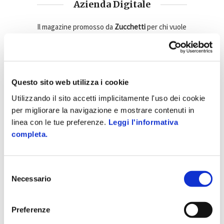
Azienda Digitale
Il magazine promosso da
Zucchetti
per chi vuole
rimanere sempre aggiornato sui principali temi in
ambito di gestione aziendale e sicurezza sul
lavoro.
Tanti articoli e approfondimenti su gestione
Questo sito web utilizza i cookie
clienti, personale, documentale e tutto quello
Utilizzando il sito accetti implicitamente l'uso dei cookie
che riguarda l'efficienza aziendale.
per migliorare la navigazione e mostrare contenuti in
linea con le tue preferenze.
Leggi l'informativa
completa.
Scopri il mondo Zucchetti
Selezione
Necessario
del
consenso
Argomenti di interesse
Preferenze