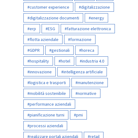
customer experience
digitalizzazione
digitalizzazione documenti
energy
erp
ESG
fatturazione elettronica
flotta aziendale
formazione
GDPR
gestionali
horeca
hospitality
hotel
industria 4.0
innovazione
intelligenza artificiale
logistica e trasporti
manutenzione
mobilità sostenibile
normative
performance aziendali
pianificazione turni
pmi
processi aziendali
realizzare portali aziendali
retail