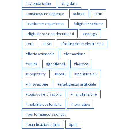
azienda online
big data
business intelligence
cloud
crm
customer experience
digitalizzazione
digitalizzazione documenti
energy
erp
ESG
fatturazione elettronica
flotta aziendale
formazione
GDPR
gestionali
horeca
hospitality
hotel
industria 4.0
innovazione
intelligenza artificiale
logistica e trasporti
manutenzione
mobilità sostenibile
normative
performance aziendali
pianificazione turni
pmi