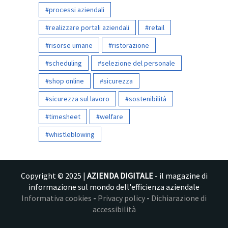
processi aziendali
realizzare portali aziendali
retail
risorse umane
ristorazione
scheduling
selezione del personale
shop online
sicurezza
sicurezza sul lavoro
sostenibilità
timesheet
welfare
whistleblowing
Copyright © 2025 |
AZIENDA DIGITALE
- il magazine di
informazione sul mondo dell'efficienza aziendale
Informativa cookies
-
Privacy policy
-
Dichiarazione di
accessibilità