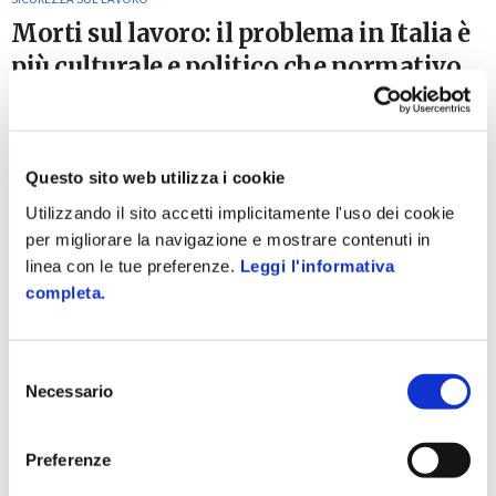
Morti sul lavoro: il problema in Italia è
più culturale e politico che normativo
16 Settembre 2018
Le statistiche riguardanti i morti sul lavoro 2018 sono
sconcertanti: guardando al primo semestre dell’anno in corso,
infatti, si contano in tutto 469 vittime. Un numero alto, che
Questo sito web utilizza i cookie
risulta...
Utilizzando il sito accetti implicitamente l'uso dei cookie
per migliorare la navigazione e mostrare contenuti in
linea con le tue preferenze.
Leggi l'informativa
completa.
Selezione
Necessario
del
consenso
Preferenze