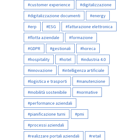
customer experience
digitalizzazione
digitalizzazione documenti
energy
erp
ESG
fatturazione elettronica
flotta aziendale
formazione
GDPR
gestionali
horeca
hospitality
hotel
industria 4.0
innovazione
intelligenza artificiale
logistica e trasporti
manutenzione
mobilità sostenibile
normative
performance aziendali
pianificazione turni
pmi
processi aziendali
realizzare portali aziendali
retail