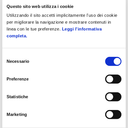
dell’Inail, l’anno scorso le denunce di infortunio sono state 637
Questo sito web utilizza i cookie
mila...
Utilizzando il sito accetti implicitamente l'uso dei cookie
per migliorare la navigazione e mostrare contenuti in
linea con le tue preferenze.
Leggi l'informativa
…
1
5
6
7
completa.
Azienda Digitale
Selezione
Necessario
Il magazine promosso da
Zucchetti
per chi vuole
del
rimanere sempre aggiornato sui principali temi in
consenso
ambito di gestione aziendale e sicurezza sul
Preferenze
lavoro.
Tanti articoli e approfondimenti su gestione
Statistiche
clienti, personale, documentale e tutto quello
che riguarda l'efficienza aziendale.
Marketing
Scopri il mondo Zucchetti