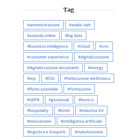
Tag
amministrazione
analisi dati
azienda online
big data
business intelligence
cloud
crm
customer experience
digitalizzazione
digitalizzazione documenti
energy
erp
ESG
fatturazione elettronica
flotta aziendale
formazione
GDPR
gestionali
horeca
hospitality
hotel
industria 4.0
innovazione
intelligenza artificiale
logistica e trasporti
manutenzione