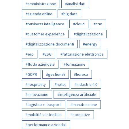
amministrazione
analisi dati
azienda online
big data
business intelligence
cloud
crm
customer experience
digitalizzazione
digitalizzazione documenti
energy
erp
ESG
fatturazione elettronica
flotta aziendale
formazione
GDPR
gestionali
horeca
hospitality
hotel
industria 4.0
innovazione
intelligenza artificiale
logistica e trasporti
manutenzione
mobilità sostenibile
normative
performance aziendali