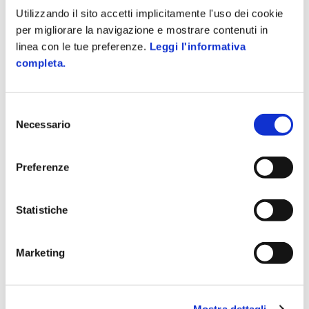
documentale e
l’opportunità della
Utilizzando il sito accetti implicitamente l'uso dei cookie
pubblica
digitalizzazione
amministrazione: i
per migliorare la navigazione e mostrare contenuti in
vantaggi della
linea con le tue preferenze.
Leggi l'informativa
digitalizzazione
completa.
Ti potrebbe interessare
Selezione
SICUREZZA SUL LAVORO
Necessario
del
Near Miss: come gestire i
mancati infortuni dopo la Legge
consenso
198/2025
Preferenze
27 Gennaio 2026
SICUREZZA SUL LAVORO
Statistiche
Perché è importante redigere un
bilancio di sostenibilità
15 Dicembre 2025
Marketing
SICUREZZA SUL LAVORO
Rischi ambientali in azienda:
Mostra dettagli