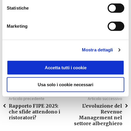
preparare il terreno per l’innovazione, la crescita e il
Statistiche
successo di domani.
Vuoi saperne di più?
Marketing
Scopri la formazione che fa per te
Mostra dettagli
Taggato come:
formazione
Accetta tutti i cookie
Usa solo i cookie necessari
Articolo precedente
Articolo successivo
Rapporto FIPE 2025:
L’evoluzione del
che sfide attendono i
Revenue
ristoratori?
Management nel
settore alberghiero